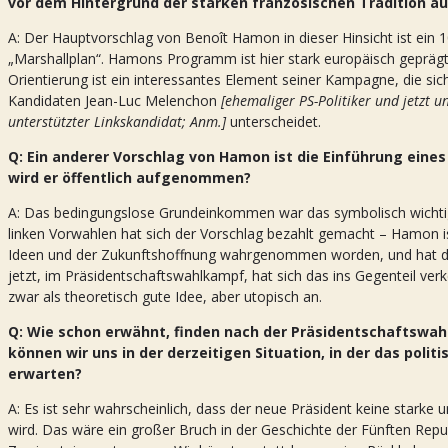
vor dem Hintergrund der starken französischen Tradition a
A: Der Hauptvorschlag von Benoît Hamon in dieser Hinsicht ist ein 
„Marshallplan“. Hamons Programm ist hier stark europäisch geprägt.
Orientierung ist ein interessantes Element seiner Kampagne, die si
Kandidaten Jean-Luc Melenchon
[ehemaliger PS-Politiker und jetzt 
unterstützter Linkskandidat; Anm.]
unterscheidet.
Q: Ein anderer Vorschlag von Hamon ist die Einführung ei
wird er öffentlich aufgenommen?
A: Das bedingungslose Grundeinkommen war das symbolisch wichti
linken Vorwahlen hat sich der Vorschlag bezahlt gemacht – Hamon i
Ideen und der Zukunftshoffnung wahrgenommen worden, und hat die 
jetzt, im Präsidentschaftswahlkampf, hat sich das ins Gegenteil ver
zwar als theoretisch gute Idee, aber utopisch an.
Q: Wie schon erwähnt, finden nach der Präsidentschaftswahl
können wir uns in der derzeitigen Situation, in der das poli
erwarten?
A: Es ist sehr wahrscheinlich, dass der neue Präsident keine starke 
wird. Das wäre ein großer Bruch in der Geschichte der Fünften Republi