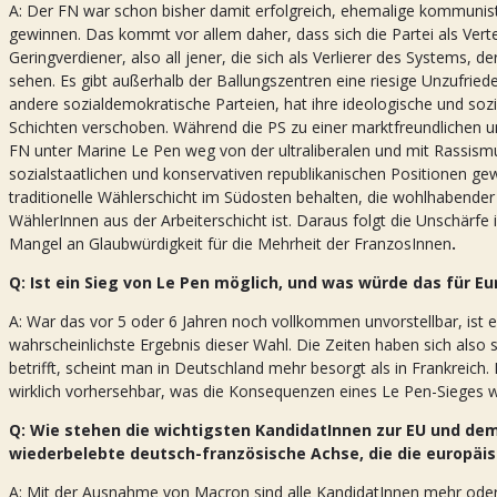
A: Der FN war schon bisher damit erfolgreich, ehemalige kommunist
gewinnen. Das kommt vor allem daher, dass sich die Partei als Verte
Geringverdiener, also all jener, die sich als Verlierer des Systems, 
sehen. Es gibt außerhalb der Ballungszentren eine riesige Unzufriede
andere sozialdemokratische Parteien, hat ihre ideologische und soz
Schichten verschoben. Während die PS zu einer marktfreundlichen und 
FN unter Marine Le Pen weg von der ultraliberalen und mit Rassis
sozialstaatlichen und konservativen republikanischen Positionen g
traditionelle Wählerschicht im Südosten behalten, die wohlhabender 
WählerInnen aus der Arbeiterschicht ist. Daraus folgt die Unschärf
Mangel an Glaubwürdigkeit für die Mehrheit der FranzosInnen
.
Q: Ist ein Sieg von Le Pen möglich, und was würde das für E
A: War das vor 5 oder 6 Jahren noch vollkommen unvorstellbar, ist 
wahrscheinlichste Ergebnis dieser Wahl. Die Zeiten haben sich also
betrifft, scheint man in Deutschland mehr besorgt als in Frankreich. 
wirklich vorhersehbar, was die Konsequenzen eines Le Pen-Sieges 
Q: Wie stehen die wichtigsten KandidatInnen zur EU und dem
wiederbelebte deutsch-französische Achse, die die europäis
A: Mit der Ausnahme von Macron sind alle KandidatInnen mehr oder