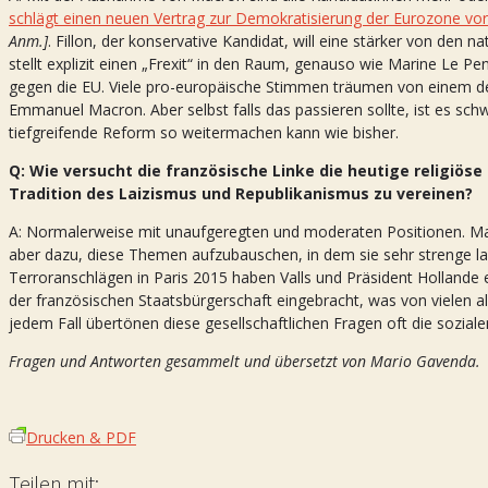
schlägt einen neuen Vertrag zur Demokratisierung der Eurozone vor
Anm.]
. Fillon, der konservative Kandidat, will eine stärker von den
stellt explizit einen „Frexit“ in den Raum, genauso wie Marine Le Pe
gegen die EU. Viele pro-europäische Stimmen träumen von einem d
Emmanuel Macron. Aber selbst falls das passieren sollte, ist es sch
tiefgreifende Reform so weitermachen kann wie bisher.
Q: Wie versucht die französische Linke die heutige religiöse
Tradition des Laizismus und Republikanismus zu vereinen?
A: Normalerweise mit unaufgeregten und moderaten Positionen. Man
aber dazu, diese Themen aufzubauschen, in dem sie sehr strenge la
Terroranschlägen in Paris 2015 haben Valls und Präsident Hollande 
der französischen Staatsbürgerschaft eingebracht, was von vielen a
jedem Fall übertönen diese gesellschaftlichen Fragen oft die sozi
Fragen und Antworten gesammelt und übersetzt von Mario Gavenda.
Drucken & PDF
Teilen mit: