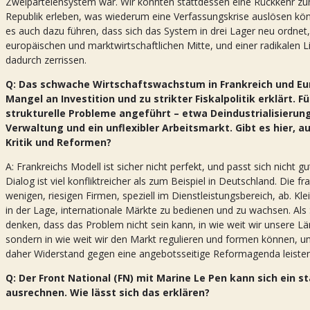
Zweiparteiensystem war. Wir könnten stattdessen eine Rückkehr zu
Republik erleben, was wiederum eine Verfassungskrise auslösen kön
es auch dazu führen, dass sich das System in drei Lager neu ordne
europäischen und marktwirtschaftlichen Mitte, und einer radikalen 
dadurch zerrissen.
Q: Das schwache Wirtschaftswachstum in Frankreich und Eur
Mangel an Investition und zu strikter Fiskalpolitik erklärt. 
strukturelle Probleme angeführt – etwa Deindustrialisierung,
Verwaltung und ein unflexibler Arbeitsmarkt. Gibt es hier, a
Kritik und Reformen?
A: Frankreichs Modell ist sicher nicht perfekt, und passt sich nicht gu
Dialog ist viel konfliktreicher als zum Beispiel in Deutschland. Die 
wenigen, riesigen Firmen, speziell im Dienstleistungsbereich, ab. Kl
in der Lage, internationale Märkte zu bedienen und zu wachsen. Als
denken, dass das Problem nicht sein kann, in wie weit wir unsere L
sondern in wie weit wir den Markt regulieren und formen können, um 
daher Widerstand gegen eine angebotsseitige Reformagenda leisten
Q: Der Front National (FN) mit Marine Le Pen kann sich ein s
ausrechnen. Wie lässt sich das erklären?