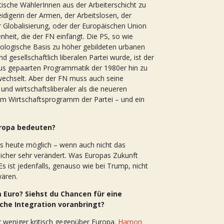
ische WählerInnen aus der Arbeiterschicht zu
idigerin der Armen, der Arbeitslosen, der
der Globalisierung, oder der Europäischen Union
nheit, die der FN einfängt. Die PS, so wie
iologische Basis zu höher gebildeten urbanen
gesellschaftlich liberalen Partei wurde, ist der
mus gepaarten Programmatik der 1980er hin zu
ewechselt. Aber der FN muss auch seine
und wirtschaftsliberaler als die neueren
e im Wirtschaftsprogramm der Partei – und ein
uropa bedeuten?
es heute möglich – wenn auch nicht das
 sicher sehr verändert. Was Europas Zukunft
Es ist jedenfalls, genauso wie bei Trump, nicht
wären.
 Euro? Siehst du Chancen für eine
che Integration voranbringt?
 weniger kritisch gegenüber Europa.
Hamon