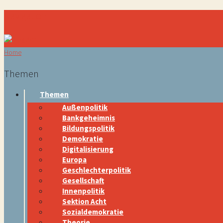
Navigation
Home
Themen
Themen
Außenpolitik
Bankgeheimnis
Bildungspolitik
Demokratie
Digitalisierung
Europa
Geschlechterpolitik
Gesellschaft
Innenpolitik
Sektion Acht
Sozialdemokratie
Theorie