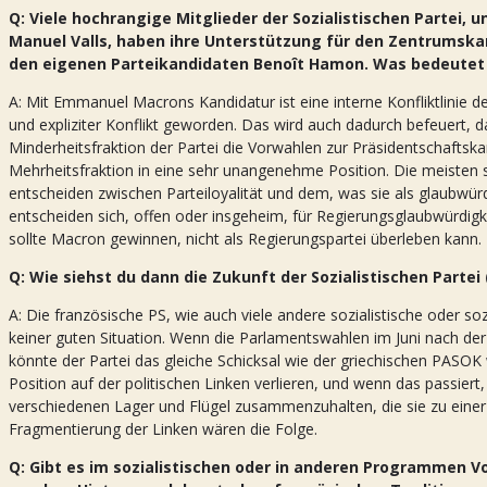
Q: Viele hochrangige Mitglieder der Sozialistischen Partei, 
Manuel Valls, haben ihre Unterstützung für den Zentrumsk
den eigenen Parteikandidaten Benoît Hamon. Was bedeutet
A: Mit Emmanuel Macrons Kandidatur ist eine interne Konfliktlinie der
und expliziter Konflikt geworden. Das wird auch dadurch befeuert, 
Minderheitsfraktion der Partei die Vorwahlen zur Präsidentschaftska
Mehrheitsfraktion in eine sehr unangenehme Position. Die meisten so
entscheiden zwischen Parteiloyalität und dem, was sie als glaubwürd
entscheiden sich, offen oder insgeheim, für Regierungsglaubwürdigkei
sollte Macron gewinnen, nicht als Regierungspartei überleben kann.
Q: Wie siehst du dann die Zukunft der Sozialistischen Partei 
A: Die französische PS, wie auch viele andere sozialistische oder soz
keiner guten Situation. Wenn die Parlamentswahlen im Juni nach de
könnte der Partei das gleiche Schicksal wie der griechischen PASOK
Position auf der politischen Linken verlieren, und wenn das passiert,
verschiedenen Lager und Flügel zusammenzuhalten, die sie zu eine
Fragmentierung der Linken wären die Folge.
Q: Gibt es im sozialistischen oder in anderen Programmen Vor