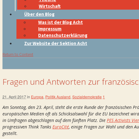
Wirtschaft
Über den Blog
Was ist der Blog Acht
Impressum
Datenschutzerklärung
Zur Website der Sektion Acht
Return to Content
Fragen und Antworten zur französisc
21. April 2017
in
Europa
,
Politik Ausland
,
Sozialdemokratie
1
Am Sonntag, den 23. April, steht die erste Runde der französischen P
europäischen Medien oft als Schicksalswahl für die EU bezeichnet wird
in Umfragen abgeschlagen auf dem fünften Platz. Die
PES Activists Vi
progressiven Think Tanks
EuroCité
, einige Fragen zur Wahl und den Au
gestellt.