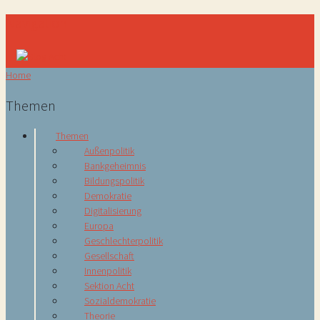
Navigation
Home
Themen
Themen
Außenpolitik
Bankgeheimnis
Bildungspolitik
Demokratie
Digitalisierung
Europa
Geschlechterpolitik
Gesellschaft
Innenpolitik
Sektion Acht
Sozialdemokratie
Theorie