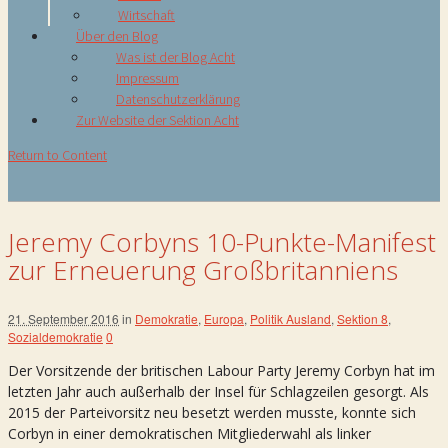
Wirtschaft
Über den Blog
Was ist der Blog Acht
Impressum
Datenschutzerklärung
Zur Website der Sektion Acht
Return to Content
Jeremy Corbyns 10-Punkte-Manifest
zur Erneuerung Großbritanniens
21. September 2016
in
Demokratie
,
Europa
,
Politik Ausland
,
Sektion 8
,
Sozialdemokratie
0
Der Vorsitzende der britischen Labour Party Jeremy Corbyn hat im
letzten Jahr auch außerhalb der Insel für Schlagzeilen gesorgt. Als
2015 der Parteivorsitz neu besetzt werden musste, konnte sich
Corbyn in einer demokratischen Mitgliederwahl als linker