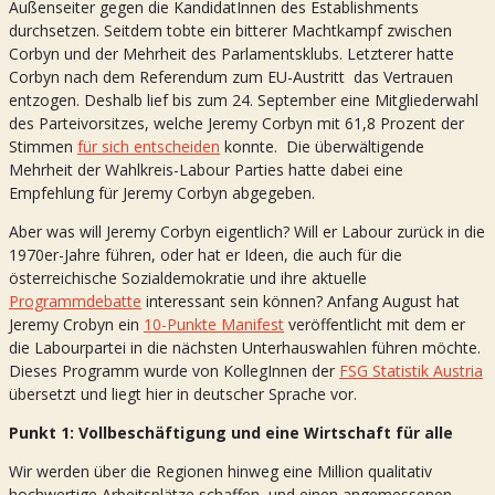
Außenseiter gegen die KandidatInnen des Establishments
durchsetzen. Seitdem tobte ein bitterer Machtkampf zwischen
Corbyn und der Mehrheit des Parlamentsklubs. Letzterer hatte
Corbyn nach dem Referendum zum EU-Austritt das Vertrauen
entzogen. Deshalb lief bis zum 24. September eine Mitgliederwahl
des Parteivorsitzes, welche Jeremy Corbyn mit 61,8 Prozent der
Stimmen
für sich entscheiden
konnte. Die überwältigende
Mehrheit der Wahlkreis-Labour Parties hatte dabei eine
Empfehlung für Jeremy Corbyn abgegeben.
Aber was will Jeremy Corbyn eigentlich? Will er Labour zurück in die
1970er-Jahre führen, oder hat er Ideen, die auch für die
österreichische Sozialdemokratie und ihre aktuelle
Programmdebatte
interessant sein können? Anfang August hat
Jeremy Crobyn ein
10-Punkte Manifest
veröffentlicht mit dem er
die Labourpartei in die nächsten Unterhauswahlen führen möchte.
Dieses Programm wurde von KollegInnen der
FSG Statistik Austria
übersetzt und liegt hier in deutscher Sprache vor.
Punkt 1: Vollbeschäftigung und eine Wirtschaft für alle
Wir werden über die Regionen hinweg eine Million qualitativ
hochwertige Arbeitsplätze schaffen, und einen angemessenen