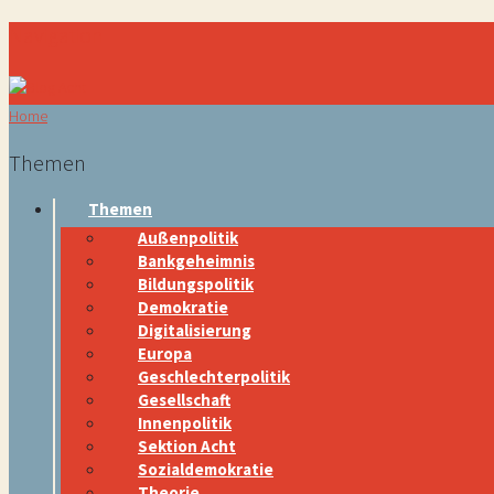
Navigation
Home
Themen
Themen
Außenpolitik
Bankgeheimnis
Bildungspolitik
Demokratie
Digitalisierung
Europa
Geschlechterpolitik
Gesellschaft
Innenpolitik
Sektion Acht
Sozialdemokratie
Theorie