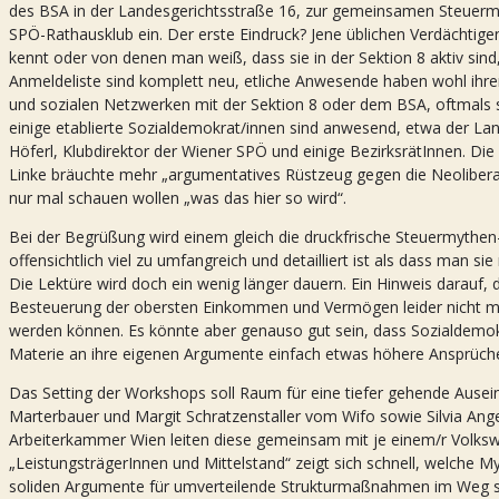
des BSA in der Landesgerichtsstraße 16, zur gemeinsamen Steuerm
SPÖ-Rathausklub ein. Der erste Eindruck? Jene üblichen Verdächtig
kennt oder von denen man weiß, dass sie in der Sektion 8 aktiv sind,
Anmeldeliste sind komplett neu, etliche Anwesende haben wohl ihre
und sozialen Netzwerken mit der Sektion 8 oder dem BSA, oftmals 
einige etablierte Sozialdemokrat/innen sind anwesend, etwa der 
Höferl, Klubdirektor der Wiener SPÖ und einige BezirksrätInnen. Die
Linke bräuchte mehr „argumentatives Rüstzeug gegen die Neolibera
nur mal schauen wollen „was das hier so wird“.
Bei der Begrüßung wird einem gleich die druckfrische Steuermythen-
offensichtlich viel zu umfangreich und detailliert ist als dass man 
Die Lektüre wird doch ein wenig länger dauern. Ein Hinweis darauf
Besteuerung der obersten Einkommen und Vermögen leider nicht m
werden können. Es könnte aber genauso gut sein, dass Sozialdemok
Materie an ihre eigenen Argumente einfach etwas höhere Ansprüche 
Das Setting der Workshops soll Raum für eine tiefer gehende Ausei
Marterbauer und Margit Schratzenstaller vom Wifo sowie Silvia Angel
Arbeiterkammer Wien leiten diese gemeinsam mit je einem/r Volkswi
„LeistungsträgerInnen und Mittelstand“ zeigt sich schnell, welche 
soliden Argumente für umverteilende Strukturmaßnahmen im Weg ste