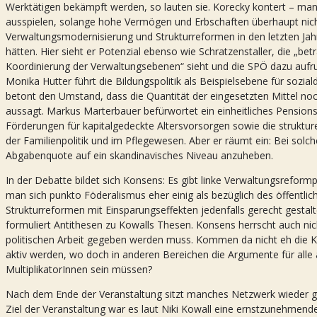
Werktätigen bekämpft werden, so lauten sie. Korecky kontert – man
ausspielen, solange hohe Vermögen und Erbschaften überhaupt nicht 
Verwaltungsmodernisierung und Strukturreformen in den letzten Jah
hätten. Hier sieht er Potenzial ebenso wie Schratzenstaller, die „bet
Koordinierung der Verwaltungsebenen“ sieht und die SPÖ dazu aufruf
Monika Hutter führt die Bildungspolitik als Beispielsebene für sozi
betont den Umstand, dass die Quantität der eingesetzten Mittel no
aussagt. Markus Marterbauer befürwortet ein einheitliches Pensions
Förderungen für kapitalgedeckte Altersvorsorgen sowie die struktur
der Familienpolitik und im Pflegewesen. Aber er räumt ein: Bei solc
Abgabenquote auf ein skandinavisches Niveau anzuheben.
In der Debatte bildet sich Konsens: Es gibt linke Verwaltungsreform
man sich punkto Föderalismus eher einig als bezüglich des öffentlich
Strukturreformen mit Einsparungseffekten jedenfalls gerecht gesta
formuliert Antithesen zu Kowalls Thesen. Konsens herrscht auch nich
politischen Arbeit gegeben werden muss. Kommen da nicht eh die K
aktiv werden, wo doch in anderen Bereichen die Argumente für alle 
MultiplikatorInnen sein müssen?
Nach dem Ende der Veranstaltung sitzt manches Netzwerk wieder get
Ziel der Veranstaltung war es laut Niki Kowall eine ernstzunehmend