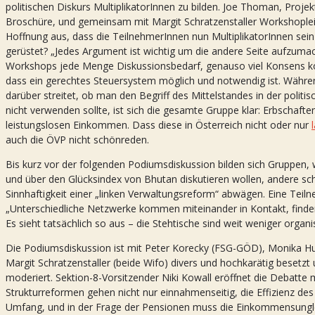
politischen Diskurs MultiplikatorInnen zu bilden. Joe Thoman, Proj
Broschüre, und gemeinsam mit Margit Schratzenstaller Workshoplei
Hoffnung aus, dass die TeilnehmerInnen nun MultiplikatorInnen sein
gerüstet? „Jedes Argument ist wichtig um die andere Seite aufzumach
Workshops jede Menge Diskussionsbedarf, genauso viel Konsens ko
dass ein gerechtes Steuersystem möglich und notwendig ist. Währe
darüber streitet, ob man den Begriff des Mittelstandes in der politi
nicht verwenden sollte, ist sich die gesamte Gruppe klar: Erbschaft
leistungslosen Einkommen. Dass diese in Österreich nicht oder nur
auch die ÖVP nicht schönreden.
Bis kurz vor der folgenden Podiumsdiskussion bilden sich Gruppen,
und über den Glücksindex von Bhutan diskutieren wollen, andere s
Sinnhaftigkeit einer „linken Verwaltungsreform“ abwägen. Eine Teiln
„Unterschiedliche Netzwerke kommen miteinander in Kontakt, finden 
Es sieht tatsächlich so aus – die Stehtische sind weit weniger organ
Die Podiumsdiskussion ist mit Peter Korecky (FSG-GÖD), Monika H
Margit Schratzenstaller (beide Wifo) divers und hochkarätig beset
moderiert. Sektion-8-Vorsitzender Niki Kowall eröffnet die Debatte
Strukturreformen gehen nicht nur einnahmenseitig, die Effizienz des
Umfang, und in der Frage der Pensionen muss die Einkommensungle