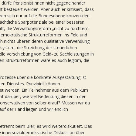
 dürfe PensionistInnen nicht gegeneinander
besteuert werden. Aber auch er kritisiert, dass
ren sich nur auf die Bundesebene konzentriert
rächtliche Sparpotenziale bei einer besseren
t, die Verwaltungsreform „nicht zu fürchten“.
aldemokratische Strukturreformen ins Feld und
ch nichts überen deren qualitative Verwendung
system, die Streichung der steuerlichen
elle Verschiebung von Geld- zu Sachleistungen in
hen Strukturreformen wäre es auch legitim, die
prozesse über die konkrete Ausgestaltung ist
en Dienstes. Prinzipiell können
ltet werden. Ein Teilnehmer aus dem Publikum
t darüber, wie viel Bedeutung diesen in der
onservativen von selber drauf? Müssen wir da
auf der Hand liegen und wir endlich
rennt beim Bier, es wird weiterdiskutiert. Das
e innersozialdemokratische Diskussion über