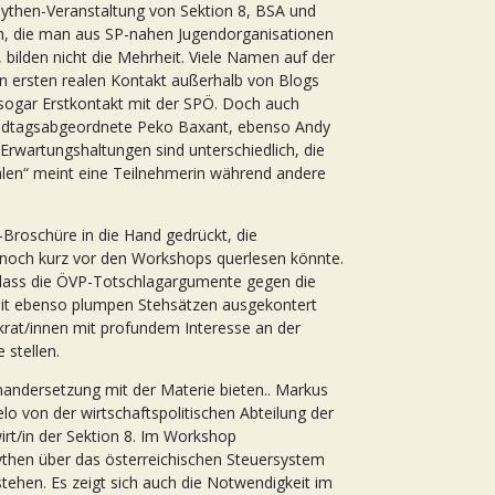
ythen-Veranstaltung von Sektion 8, BSA und
en, die man aus SP-nahen Jugendorganisationen
 bilden nicht die Mehrheit. Viele Namen auf der
n ersten realen Kontakt außerhalb von Blogs
sogar Erstkontakt mit der SPÖ. Doch auch
Landtagsabgeordnete Peko Baxant, ebenso Andy
 Erwartungshaltungen sind unterschiedlich, die
len“ meint eine Teilnehmerin während andere
Broschüre in die Hand gedrückt, die
sie noch kurz vor den Workshops querlesen könnte.
, dass die ÖVP-Totschlagargumente gegen die
it ebenso plumpen Stehsätzen ausgekontert
rat/innen mit profundem Interesse an der
stellen.
nandersetzung mit der Materie bieten.. Markus
o von der wirtschaftspolitischen Abteilung der
rt/in der Sektion 8. Im Workshop
Mythen über das österreichischen Steuersystem
hen. Es zeigt sich auch die Notwendigkeit im