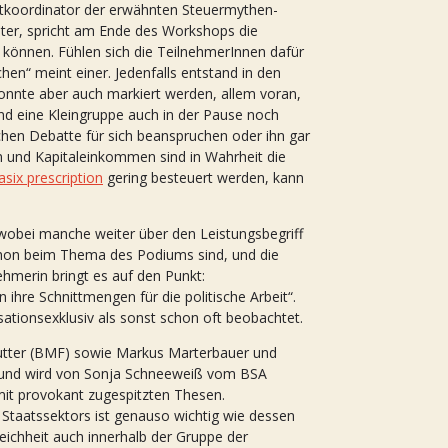
ektkoordinator der erwähnten Steuermythen-
ter, spricht am Ende des Workshops die
 können. Fühlen sich die TeilnehmerInnen dafür
en“ meint einer. Jedenfalls entstand in den
nnte aber auch markiert werden, allem voran,
nd eine Kleingruppe auch in der Pause noch
schen Debatte für sich beanspruchen oder ihn gar
en und Kapitaleinkommen sind in Wahrheit die
lasix prescription
gering besteuert werden, kann
 wobei manche weiter über den Leistungsbegriff
chon beim Thema des Podiums sind, und die
ehmerin bringt es auf den Punkt:
ihre Schnittmengen für die politische Arbeit“.
isationsexklusiv als sonst schon oft beobachtet.
utter (BMF) sowie Markus Marterbauer und
zt und wird von Sonja Schneeweiß vom BSA
 mit provokant zugespitzten Thesen.
 Staatssektors ist genauso wichtig wie dessen
ichheit auch innerhalb der Gruppe der