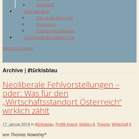
Wirtschaft
Über den Blog
Was ist der Blog Acht
Impressum
Datenschutzerklärung
Zur Website der Sektion Acht
Return to Content
Archive | #türkisblau
Neoliberale Fehlvorstellungen –
oder: Was für den
„Wirtschaftsstandort Österreich“
wirklich zählt
17. Januar 2019
in
#türkisblau
,
Politik Inland
,
Sektion 8
,
Theorie
,
Wirtschaft
0
von Thomas Nowotny*