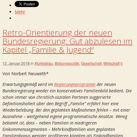
Mehr
Retro-Orientierung der neuen
Bundesregierung: Gut abzulesen im
Kapitel „Familie & Jugend“
12. Januar 2018
in
#türkisblau
,
Bildungspolitik
,
Gesellschaft
,
Wirtschaft
0
Von Norbert Neuwirth*
Erwartungsgemäß wird im
Regierungsprogramm
der neuen
Bundesregierung wieder ein konservatives Familienbild bedient. Die
schon immer von christlich-sozialen Parteien suggerierte
Definitionshoheit über den Begriff „Familie“ erfährt hier eine
Wiederbelebung. Bei den geplanten Maßnahmen fehlen – mit einer
Ausnahme – weitgehend eigene programmatische Ansätze. Wenig
bekannt ist, dass – neben Familien in niedrigeren
Einkommenssegmenten – Mehrkindfamilien vom geplanten
Familienbonus weniger profitieren könnten als Einkindfamilien.