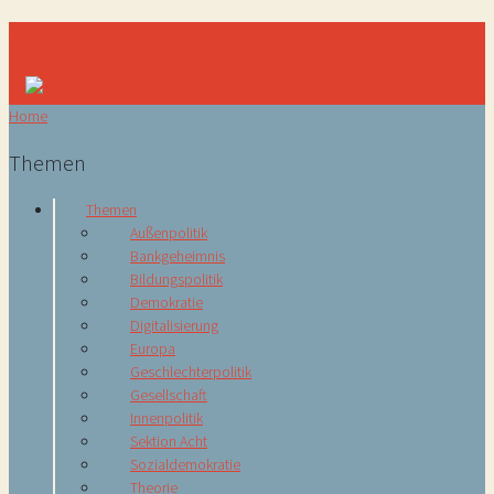
Navigation
Home
Themen
Themen
Außenpolitik
Bankgeheimnis
Bildungspolitik
Demokratie
Digitalisierung
Europa
Geschlechterpolitik
Gesellschaft
Innenpolitik
Sektion Acht
Sozialdemokratie
Theorie