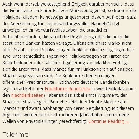
Auch wenn derzeit weitestgehend Einigkeit darüber herrscht, dass
die Finanzkrise ein klarer Fall von Marktversagen ist, so kommt die
Politik bei alledem keineswegs ungeschoren davon. Auf jeden Satz
der Anerkennung für „verantwortungsvolles Handeln“ folgt
unweigerlich ein vorwurfsvolles „aber“ die staatlichen
Aufsichtsbehörden, die staatliche Regulierung oder die auch die
staatlichen Banken hätten versagt. Offensichtlich ist Markt- nicht
ohne Staats- oder Politikversagen denkbar. Gleichzeitig liegen hier
zwei unterschiedliche Typen von Politikversagen vor: Hinter der
Kritik fehlender oder falscher Regulierung von Märkten verbirgt
sich die Erkenntnis, dass Märkte für ihr Funktionieren auf das des
Staates angewiesen sind. Die Kritik am Scheitern einiger
öffentlicher Kreditinstitute – Stichwort: deutsche Landesbanken
(vgl. Leitartikel in der
Frankfurter Rundschau
sowie Replik dazu auf
den
Nachdenkseiten
)– aber ist das altbekannte Argument, der
Staat und staatseigene Betriebe seien ineffiziente Akteure auf
Märkten und zwar unabhängig von deren Regulierung. Mit diesem
Argument werden auch seit mehreren Jahrzehnten immer neue
Wellen von Privatisierungen gerechtfertigt.
Continue Reading →
Teilen mit: