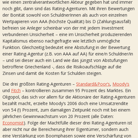
wie einen zentralverantwortlichen Akteur gegeben hat und immer
noch gibt, dann sind das Rating-Agenturen. Mit ihren Bewertungen
der Bonität sowohl von SchuldnerInnen als auch von einzelnen
Wertpapieren von AAA (höchste Qualität) bis D (Zahlungsausfall)
befreien sie Anleger scheinbar von der mit jedem Investment
verbundenen Unsicherheit – eine im Unsicherheit produzierenden
Kapitalismus ebenso nachgefragte wie letztlich unmögliche
Funktion. Gleichzeitig bedeutet eine Abstufung in der Bewertung
einer Rating-Agentur (z.B. von AAA auf AA) für eine/n Schuldner/in
– und sei dieser auch ein Land wie das jüngst von Abstufungen
betroffene Griechenland -, dass die Risikoaufschläge auf die
Zinsen und damit die Kosten für Schulden steigen.
Die drei größten Rating-Agenturen –
Standard&Poor’s
,
Moody’s
und
Fitch
– kontrollieren zusammen 95 Prozent des Marktes. Ein
Oligopol, das sich vor allem für die Aktionäre der Rating-Agenturen
bezahlt macht, erzielte Moody’s 2006 doch eine Umsatzrendite
von 54 (!) Prozent, zum damaligen Zeitpunkt noch mit bei einem
jährlichen Gewinnwachstum von 20 Prozent (alle Daten:
Economist
). Folge der Machtfülle dieser drei Rating-Agenturen ist
aber nicht nur die Bereicherung ihrer Eigentümer, sondern auch
eine Verstärkung von Boomphasen sowie eine Verschärfung von