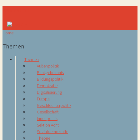
Navigation
Home
Themen
Themen
Außenpolitik
Bankgeheimnis
Bildungspolitik
Demokratie
Digitalisierung
Europa
Geschlechterpolitik
Gesellschaft
Innenpolitik
Sektion Acht
Sozialdemokratie
Theorie