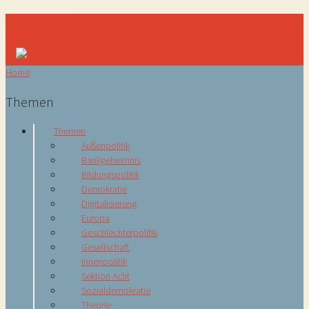
Navigation
Home
Themen
Themen
Außenpolitik
Bankgeheimnis
Bildungspolitik
Demokratie
Digitalisierung
Europa
Geschlechterpolitik
Gesellschaft
Innenpolitik
Sektion Acht
Sozialdemokratie
Theorie