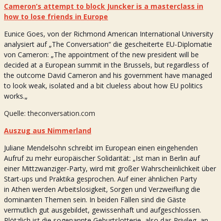
Cameron’s attempt to block Juncker is a masterclass in
how to lose friends in Europe
Eunice Goes, von der Richmond American International University
analysiert auf „The Conversation“ die gescheiterte EU-Diplomatie
von Cameron: „The appointment of the new president will be
decided at a European summit in the Brussels, but regardless of
the outcome David Cameron and his government have managed
to look weak, isolated and a bit clueless about how EU politics
works.
„
Quelle: theconversation.com
Auszug aus Nimmerland
Juliane Mendelsohn schreibt im European einen eingehenden
Aufruf zu mehr europäischer Solidarität: „Ist man in Berlin auf
einer Mittzwanziger-Party, wird mit großer Wahrscheinlichkeit über
Start-ups und Praktika gesprochen. Auf einer ähnlichen Party
in
Athen werden Arbeitslosigkeit, Sorgen und Verzweiflung die
dominanten Themen sein. In beiden Fällen sind die Gäste
vermutlich gut ausgebildet, gewissenhaft und aufgeschlossen.
Plötzlich ist die sogenannte Geburtslotterie, also das Privileg, an