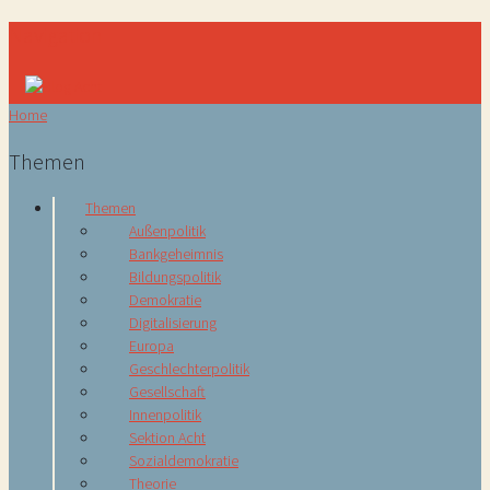
Navigation
Home
Themen
Themen
Außenpolitik
Bankgeheimnis
Bildungspolitik
Demokratie
Digitalisierung
Europa
Geschlechterpolitik
Gesellschaft
Innenpolitik
Sektion Acht
Sozialdemokratie
Theorie