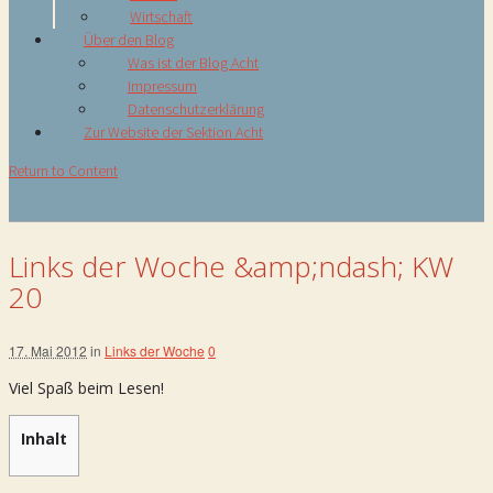
Wirtschaft
Über den Blog
Was ist der Blog Acht
Impressum
Datenschutzerklärung
Zur Website der Sektion Acht
Return to Content
Links der Woche &amp;ndash; KW
20
17. Mai 2012
in
Links der Woche
0
Viel Spaß beim Lesen!
Inhalt