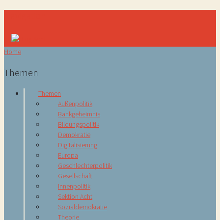
Navigation
Home
Themen
Themen
Außenpolitik
Bankgeheimnis
Bildungspolitik
Demokratie
Digitalisierung
Europa
Geschlechterpolitik
Gesellschaft
Innenpolitik
Sektion Acht
Sozialdemokratie
Theorie