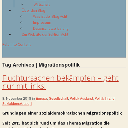
Wirtschaft
Über den Blog
Was ist der Blog Acht
Impressum
Datenschutzerklärung
Zur Website der Sektion Acht
Return to Content
Tag Archives | Migrationspolitik
Fluchtursachen bekämpfen – geht
nur mit links!
8. November 2018
in
Europa
,
Gesellschaft
,
Politik Ausland
,
Politik Inland
,
Sozialdemokratie
1
Grundlagen einer sozialdemokratischen Migrationspolitik
Seit 2015 hat sich rund um das Thema Migration die