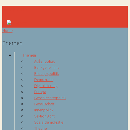
Navigation
Home
Themen
Themen
Außenpolitik
Bankgeheimnis
Bildungspolitik
Demokratie
Digitalisierung
Europa
Geschlechterpolitik
Gesellschaft
Innenpolitik
Sektion Acht
Sozialdemokratie
Theorie