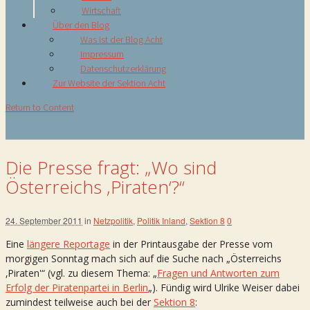
Wirtschaft
Über den Blog
Was ist der Blog Acht
Impressum
Datenschutzerklärung
Zur Website der Sektion Acht
Return to Content
Die Presse fragt: „Wo sind
Österreichs ‚Piraten‘?“
24. September 2011
in
Netzpolitik
,
Politik Inland
,
Sektion 8
0
Eine
längere Reportage
in der Printausgabe der Presse vom
morgigen Sonntag mach sich auf die Suche nach „Österreichs
‚Piraten'“ (vgl. zu diesem Thema: „
Fragen und Antworten zum
Erfolg der Piratenpartei in Berlin
„). Fündig wird Ulrike Weiser dabei
zumindest teilweise auch bei der
Sektion 8
: