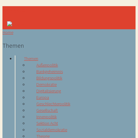
Navigation
Home
Themen
Themen
Außenpolitik
Bankgeheimnis
Bildungspolitik
Demokratie
Digitalisierung
Europa
Geschlechterpolitik
Gesellschaft
Innenpolitik
Sektion Acht
Sozialdemokratie
Theorie