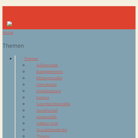
Navigation
Home
Themen
Themen
Außenpolitik
Bankgeheimnis
Bildungspolitik
Demokratie
Digitalisierung
Europa
Geschlechterpolitik
Gesellschaft
Innenpolitik
Sektion Acht
Sozialdemokratie
Theorie