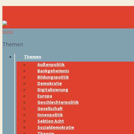
Navigation
Home
Themen
Themen
Außenpolitik
Bankgeheimnis
Bildungspolitik
Demokratie
Digitalisierung
Europa
Geschlechterpolitik
Gesellschaft
Innenpolitik
Sektion Acht
Sozialdemokratie
Theorie