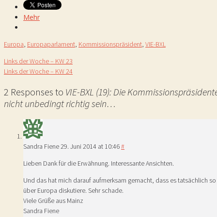
Mehr
Europa
,
Europaparlament
,
Kommissionspräsident
,
VIE-BXL
Links der Woche – KW 23
Links der Woche – KW 24
2 Responses to
VIE-BXL (19): Die Kommissionspräsident
nicht unbedingt richtig sein…
Sandra Fiene
29. Juni 2014 at 10:46
#
Lieben Dank für die Erwähnung. Interessante Ansichten.
Und das hat mich darauf aufmerksam gemacht, dass es tatsächlich so is
über Europa diskutiere. Sehr schade.
Viele Grüße aus Mainz
Sandra Fiene