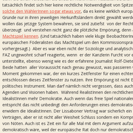
tatsächlich findet sich hier keine rechtliche Notwendigkeit von Spit
solche den WählerInnen sogar etwas vor
, da es keine wirklich eur
Grunde nur in ihren jeweiligen Herkunftsländern direkt gewählt we
wollen das jetzige System bewahren, sie sind zutiefst von der Rec
überzeugt und verstehen nicht ganz die plötzliche Empörung, denn 
Machtspiel kennen
. (Und tatsächlich haben viele kluge BeobachterI
europäischen Föderalisten das Machtspiel um den Kommissionsprä
vorhergesagt.) Aber es war eben nicht der Soziologe und analytisc
FAZ ungewohnt scharf reagierte, wenn er der Kanzlerin Furcht vo
unterstellte, ebenso wenig wie es der erfahrene Journalist Rolf-Die
Beide hatten aller Voraussicht nach genau gewusst, was passieren w
Moment gekommen war, der ein kurzes Zeitfenster für einen echte
entschlossen dieses Zeitfenster zu nutzen. Ihre Empörung ist nicht 
politisches Instrument. Man darf nämlich nicht vergessen, dass auc
Agenden und Visionen haben. Während RealistInnen den rechtlichen 
IdealistInnen mehr Demokratie. Auch wenn das freie Spiel nationaler
entspricht das nicht unbedingt den Anforderungen eines demokratisc
erwidern die IdealistInnen. Der Lissaboner Vertrag war sicherlich e
Verträgen, aber er ist nicht aller Weisheit Schluss sondern ein Kom
von Nöten. Auch ist es Zeit ein für alle Mal mit dem Argument aufzu
demokratisch wäre, weil der europäische Rat doch nur demokratisch