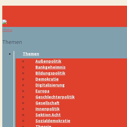
Navigation
Home
Themen
Themen
Außenpolitik
Bankgeheimnis
Bildungspolitik
Demokratie
Digitalisierung
Europa
Geschlechterpolitik
Gesellschaft
Innenpolitik
Sektion Acht
Sozialdemokratie
Theorie