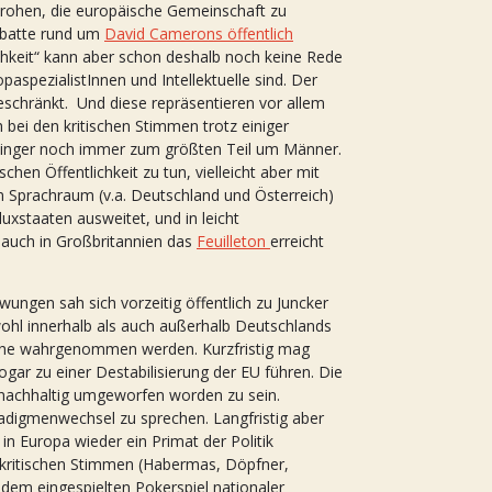
 drohen, die europäische Gemeinschaft zu
Debatte rund um
David Camerons öffentlich
ichkeit“ kann aber schon deshalb noch keine Rede
paspezialistInnen und Intellektuelle sind. Der
eschränkt. Und diese repräsentieren vor allem
h bei den kritischen Stimmen trotz einiger
inger noch immer zum größten Teil um Männer.
hen Öffentlichkeit zu tun, vielleicht aber mit
hen Sprachraum (v.a. Deutschland und Österreich)
luxstaaten ausweitet, und in leicht
 auch in Großbritannien das
Feuilleton
erreicht
wungen sah sich vorzeitig öffentlich zu Juncker
wohl innerhalb als auch außerhalb Deutschlands
äche wahrgenommen werden. Kurzfristig mag
ar zu einer Destabilisierung der EU führen. Die
 nachhaltig umgeworfen worden zu sein.
adigmenwechsel zu sprechen. Langfristig aber
 in Europa wieder ein Primat der Politik
 kritischen Stimmen (Habermas, Döpfner,
k dem eingespielten Pokerspiel nationaler