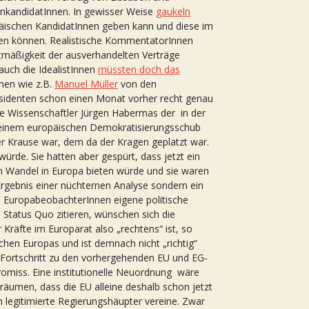
zenkandidatInnen. In gewisser Weise
gaukeln
opäischen KandidatInnen geben kann und diese im
rden können. Realistische KommentatorInnen
htmäßigkeit der ausverhandelten Verträge
auch die IdealistInnen
müssten doch das
nnen wie z.B.
Manuel Müller
von den
sidenten schon einen Monat vorher recht genau
he Wissenschaftler Jürgen Habermas der in der
r einem europäischen Demokratisierungsschub
ter Krause war, dem da der Kragen geplatzt war.
ürde. Sie hatten aber gespürt, dass jetzt ein
n Wandel in Europa bieten würde und sie waren
Ergebnis einer nüchternen Analyse sondern ein
h EuropabeobachterInnen eigene politische
Status Quo zitieren, wünschen sich die
 Kräfte im Europarat also „rechtens“ ist, so
hen Europas und ist demnach nicht „richtig“
in Fortschritt zu den vorhergehenden EU und EG-
promiss. Eine institutionelle Neuordnung wäre
räumen, dass die EU alleine deshalb schon jetzt
 legitimierte Regierungshäupter vereine. Zwar