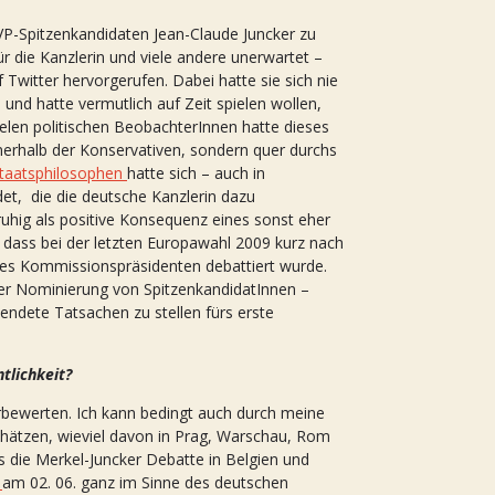
P-Spitzenkandidaten Jean-Claude Juncker zu
ür die Kanzlerin und viele andere unerwartet –
Twitter hervorgerufen. Dabei hatte sie sich nie
nd hatte vermutlich auf Zeit spielen wollen,
elen politischen BeobachterInnen hatte dieses
nerhalb der Konservativen, sondern quer durchs
taatsphilosophen
hatte sich – auch in
det, die die deutsche Kanzlerin dazu
ruhig als positive Konsequenz eines sonst eher
, dass bei der letzten Europawahl 2009 kurz nach
des Kommissionspräsidenten debattiert wurde.
der Nominierung von SpitzenkandidatInnen –
endete Tatsachen zu stellen fürs erste
tlichkeit?
erbewerten. Ich kann bedingt auch durch meine
chätzen, wieviel davon in Prag, Warschau, Rom
s die Merkel-Juncker Debatte in Belgien und
e
am 02. 06. ganz im Sinne des deutschen