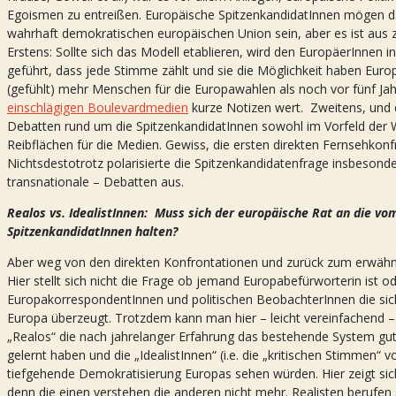
Egoismen zu entreißen. Europäische SpitzenkandidatInnen mögen da ei
wahrhaft demokratischen europäischen Union sein, aber es ist aus zwe
Erstens: Sollte sich das Modell etablieren, wird den EuropäerInnen i
geführt, dass jede Stimme zählt und sie die Möglichkeit haben Europ
(gefühlt) mehr Menschen für die Europawahlen als noch vor fünf Ja
einschlägigen Boulevardmedien
kurze Notizen wert. Zweitens, und d
Debatten rund um die SpitzenkandidatInnen sowohl im Vorfeld der 
Reibflächen für die Medien. Gewiss, die ersten direkten Fernsehkon
Nichtsdestotrotz polarisierte die Spitzenkandidatenfrage insbesonde
transnationale – Debatten aus.
Realos vs. IdealistInnen: Muss sich der europäische Rat an die 
SpitzenkandidatInnen halten?
Aber weg von den direkten Konfrontationen und zurück zum erwähnt
Hier stellt sich nicht die Frage ob jemand Europabefürworterin ist 
EuropakorrespondentInnen und politischen BeobachterInnen die si
Europa überzeugt. Trotzdem kann man hier – leicht vereinfachend –
„Realos“ die nach jahrelanger Erfahrung das bestehende System gu
gelernt haben und die „IdealistInnen“ (i.e. die „kritischen Stimmen“ 
tiefgehende Demokratisierung Europas sehen würden. Hier zeigt si
denn die einen verstehen die anderen nicht mehr. Realisten berufen