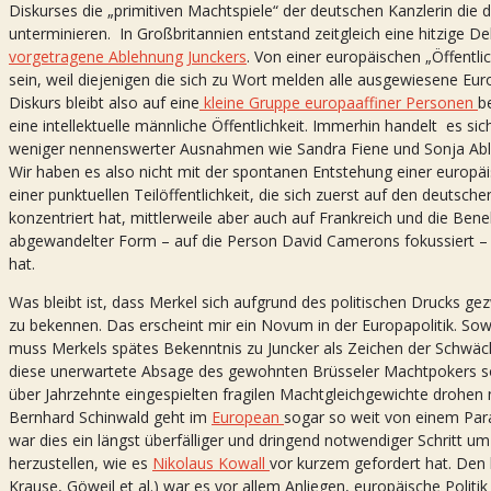
Diskurses die „primitiven Machtspiele“ der deutschen Kanzlerin die
unterminieren. In Großbritannien entstand zeitgleich eine hitzige 
vorgetragene Ablehnung Junckers
. Von einer europäischen „Öffentl
sein, weil diejenigen die sich zu Wort melden alle ausgewiesene Euro
Diskurs bleibt also auf eine
kleine Gruppe europaaffiner Personen
b
eine intellektuelle männliche Öffentlichkeit. Immerhin handelt es sic
weniger nennenswerter Ausnahmen wie Sandra Fiene und Sonja Abl
Wir haben es also nicht mit der spontanen Entstehung einer europäisc
einer punktuellen Teilöffentlichkeit, die sich zuerst auf den deutsc
konzentriert hat, mittlerweile aber auch auf Frankreich und die Bene
abgewandelter Form – auf die Person David Camerons fokussiert –
hat.
Was bleibt ist, dass Merkel sich aufgrund des politischen Drucks gez
zu bekennen. Das erscheint mir ein Novum in der Europapolitik. So
muss Merkels spätes Bekenntnis zu Juncker als Zeichen der Schw
diese unerwartete Absage des gewohnten Brüsseler Machtpokers sog
über Jahrzehnte eingespielten fragilen Machtgleichgewichte drohen
Bernhard Schinwald geht im
European
sogar so weit von einem Par
war dies ein längst überfälliger und dringend notwendiger Schritt um
herzustellen, wie es
Nikolaus Kowall
vor kurzem gefordert hat. Den
Krause, Göweil et al.) war es vor allem Anliegen, europäische Politi