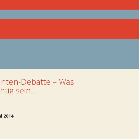
enten-Debatte – Was
htig sein…
l 2014.