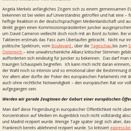
Angela Merkels anfängliches Zögern sich zu einem gemeinsamen EV
bekennen ist bei vielen auf Unverständnis getroffen und hat eine – f
heftige Reaktion in der deutschsprachigen Medienlandschaft und auf 
direkt gegen einen Kommissionspräsidenten Juncker ausgesprochen u
um David Cameron vielleicht doch noch mit an Bord zu holen. Bei vi
Taktieren erstmals das Fass zum Überlaufen gebracht. Nicht nur in
politische Spektrum, vom
Boulevard
, über die
Tageschau
bis zum
S
Österreich
– eine unwahrscheinliche Allianz kritischer Stimmen gebil
aufforderten sich eindeutig für Juncker zu bekennen. Das darf man 
traurigen Schauspiels begreifen. Ich kann mich nicht daran erinnern
der Wahl noch so intensiv und so emotional über die Bestimmung 
Vor allem aber dürfte der Poker des europäischen Parlaments mit 
auch ohne rechtliche Notwendigkeit – den europäischen Rat vor voll
aufgegangen sein.
Werden wir gerade ZeugInnen der Geburt einer europäischen Öffen
Man darf diese Fingerübung in europäischer Öffentlichkeit nicht üb
Konzentration auf Medien im Augenblick noch nicht vollständig abs
und Madrid rezipiert wurde. Wenige Tage später zeigt sich aber, das
Frankreich bereits ablehnend rezipiert wurde. So kritisiert
express.b