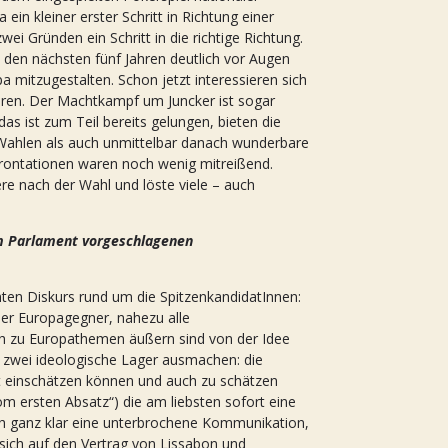
n kleiner erster Schritt in Richtung einer
i Gründen ein Schritt in die richtige Richtung.
n den nächsten fünf Jahren deutlich vor Augen
a mitzugestalten. Schon jetzt interessieren sich
hren. Der Machtkampf um Juncker ist sogar
as ist zum Teil bereits gelungen, bieten die
Wahlen als auch unmittelbar danach wunderbare
frontationen waren noch wenig mitreißend.
re nach der Wahl und löste viele – auch
vom Parlament vorgeschlagenen
en Diskurs rund um die SpitzenkandidatInnen:
oder Europagegner, nahezu alle
ch zu Europathemen äußern sind von der Idee
 zwei ideologische Lager ausmachen: die
t einschätzen können und auch zu schätzen
vom ersten Absatz“) die am liebsten sofort eine
ch ganz klar eine unterbrochene Kommunikation,
 sich auf den Vertrag von Lissabon und