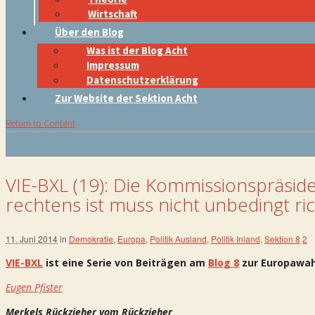
Wirtschaft
Über den Blog
Was ist der Blog Acht
Impressum
Datenschutzerklärung
Zur Website der Sektion Acht
Return to Content
VIE-BXL (19): Die Kommissionspräsid
rechtens ist muss nicht unbedingt ric
11. Juni 2014
in
Demokratie
,
Europa
,
Politik Ausland
,
Politik Inland
,
Sektion 8
2
VIE-BXL
ist eine Serie von Beiträgen am
Blog 8
zur Europawah
Eugen Pfister
Merkels Rückzieher vom Rückzieher