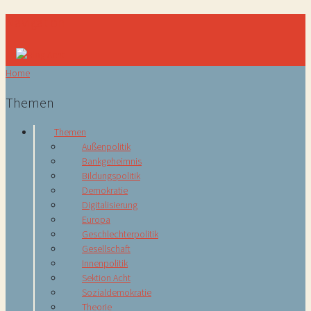
Navigation
Home
Themen
Themen
Außenpolitik
Bankgeheimnis
Bildungspolitik
Demokratie
Digitalisierung
Europa
Geschlechterpolitik
Gesellschaft
Innenpolitik
Sektion Acht
Sozialdemokratie
Theorie