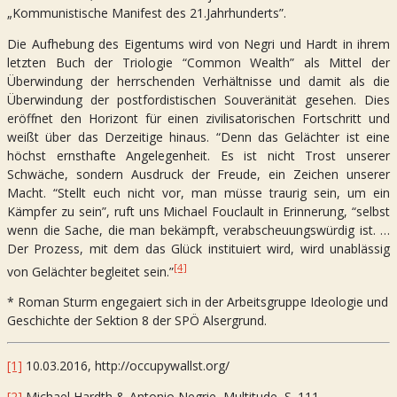
„Kommunistische Manifest des 21.Jahrhunderts”.
Die Aufhebung des Eigentums wird von Negri und Hardt in ihrem
letzten Buch der Triologie “Common Wealth” als Mittel der
Überwindung der herrschenden Verhältnisse und damit als die
Überwindung der postfordistischen Souveränität gesehen. Dies
eröffnet den Horizont für einen zivilisatorischen Fortschritt und
weißt über das Derzeitige hinaus. “Denn das Gelächter ist eine
höchst ernsthafte Angelegenheit. Es ist nicht Trost unserer
Schwäche, sondern Ausdruck der Freude, ein Zeichen unserer
Macht. “Stellt euch nicht vor, man müsse traurig sein, um ein
Kämpfer zu sein”, ruft uns Michael Fouclault in Erinnerung, “selbst
wenn die Sache, die man bekämpft, verabscheuungswürdig ist. …
Der Prozess, mit dem das Glück instituiert wird, wird unablässig
[4]
von Gelächter begleitet sein.”
* Roman Sturm engegaiert sich in der Arbeitsgruppe Ideologie und
Geschichte der Sektion 8 der SPÖ Alsergrund.
[1]
10.03.2016, http://occupywallst.org/
[2]
Michael Hardth & Antonio Negrie, Multitude, S. 111