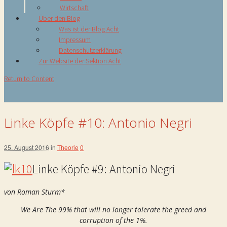
Wirtschaft
Über den Blog
Was ist der Blog Acht
Impressum
Datenschutzerklärung
Zur Website der Sektion Acht
Return to Content
Linke Köpfe #10: Antonio Negri
25. August 2016
in
Theorie
0
Linke Köpfe #9: Antonio Negri
von Roman Sturm*
We Are The 99% that will no longer tolerate the greed and
corruption of the 1%.