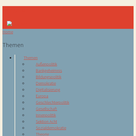
Navigation
Home
Themen
Themen
Außenpolitik
Bankgeheimnis
Bildungspolitik
Demokratie
Digitalisierung
Europa
Geschlechterpolitik
Gesellschaft
Innenpolitik
Sektion Acht
Sozialdemokratie
Theorie