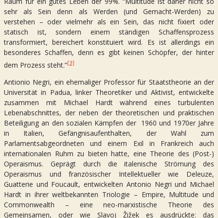
Raum für ein gutes Leben der 99%. “Multitude ist daher nicht so
sehr als Sein denn als Werden (und Gemacht-Werden) zu
verstehen – oder vielmehr als ein Sein, das nicht fixiert oder
statisch ist, sondern einem ständigen Schaffensprozess
transformiert, bereichert konstituiert wird. Es ist allerdings ein
besonderes Schaffen, denn es gibt keinen Schöpfer, der hinter
[3]
dem Prozess steht.”
Antionio Negri, ein ehemaliger Professor für Staatstheorie an der
Universität in Padua, linker Theoretiker und Aktivist, entwickelte
zusammen mit Michael Hardt während eines turbulenten
Lebenabschnittes, der neben der theoretischen und praktischen
Beteiligung an den sozialen Kämpfen der 1960 und 1970er Jahre
in Italien, Gefängnisaufenthalten, der Wahl zum
Parlamentsabgeordneten und einem Exil in Frankreich auch
internationalen Ruhm zu bieten hatte, eine Theorie des (Post-)
Operaismus. Geprägt durch die italenische Strömung des
Operaismus und französischer Intellektueller wie Deleuze,
Guatterie und Foucault, entwickelten Antonio Negri und Michael
Hardt in ihrer weltbekannten Triologie – Empire, Multitude und
Commonwealth – eine neo-marxistische Theorie des
Gemeinsamen, oder wie Slavoj Žižek es ausdrückte: das