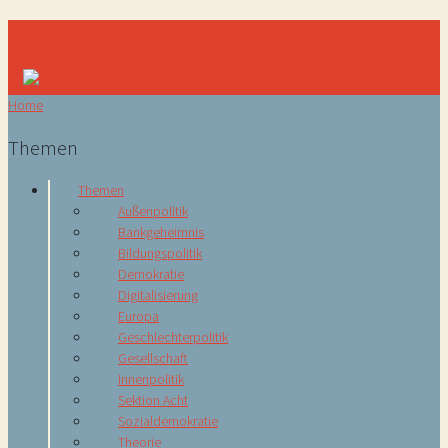
Navigation
Home
Themen
Themen
Außenpolitik
Bankgeheimnis
Bildungspolitik
Demokratie
Digitalisierung
Europa
Geschlechterpolitik
Gesellschaft
Innenpolitik
Sektion Acht
Sozialdemokratie
Theorie