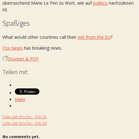
überraschend Marie Le Pen zu Wort, wie auf
politico
nachzulesen
ist.
Spaßiges
What would other countries call their
exit from the EU
?
Fox News
has breaking news.
Drucken & PDF
Teilen mit:
Mehr
Links der Woche – KW 25
Links der Woche – KW 26
No comments yet.