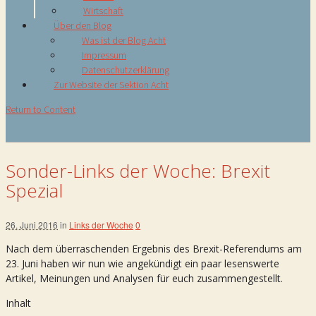
Wirtschaft
Über den Blog
Was ist der Blog Acht
Impressum
Datenschutzerklärung
Zur Website der Sektion Acht
Return to Content
Sonder-Links der Woche: Brexit
Spezial
26. Juni 2016
in
Links der Woche
0
Nach dem überraschenden Ergebnis des Brexit-Referendums am
23. Juni haben wir nun wie angekündigt ein paar lesenswerte
Artikel, Meinungen und Analysen für euch zusammengestellt.
Inhalt