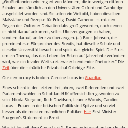
„Großbritannien wird regiert von Männern, die in wenigen elitären
Schulen und sämtlich an den Universitäten Oxford und Cambridge
ausgebildet worden sind. Sie teilen ein Weltbild, haben dieselben
Maßstäbe und Rezepte für Erfolg. David Cameron ist mit den
Regeln des Oxforder Debattierclubs groß geworden, nach denen
es nicht darauf ankommt, selbst Überzeugungen zu haben,
sondern darauf, andere zu überzeugen. (…) Boris Johnson, der
prominenteste Fürsprecher des Brexits, hat dieselbe Schule und
dieselbe Universität besucht und spielt das gleiche Spiel. Der Streit
um ein Thema, das das Leben der Briten auf Jahrzehnte verändern
wird, war ein frivoler Wettstreit zweier blendender Rhetoriker.“ Die
Zeit
über die schädliche Privatschul-Oxbridge-Elite.
Our democracy is broken. Caroline Lucas im
Guardian
.
Eines scheint in den letzten drei Jahren, zwei Referenden und zwei
Parlamentswahlen in Schottland/UK offensichtlich geworden zu
sein: Nicola Sturgeon, Ruth Davidson, Leanne Woods, Caroline
Lucas – Frauen in der britischen Politik sind Spitze und so viel
besser als die meisten männlichen Politiker.
Hier
First Minister
Sturgeon’s Statement zu Brexit.
Was ist los mit dem Camp Lexit? „European integration has clearly