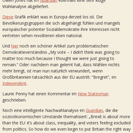
Owen Jones hat im
Guardian
ebenfalls eine sehr kluge
Wahlanalyse abgeliefert.
Diese
Grafik erklärt was in Europa derzeit los ist. Die
Bevölkerungsgruppen die sich abgehängt fühlen und mangels
europäischer potenter Sozialdemokratie ihre Interessen nicht
vertreten sehen revoltieren eben national.
Und
hier
noch ein schöner Artikel zum problematischen
Demokratieverständnis „My vote – I didn’t think was going to
matter too much because I thought we were just going to
remain.“ Oder: nachdem man gelernt hat, dass Wählen nichts
mehr bringt, ist man nun natürlich verwundert, wenn
Großbritannien tatsächlich aus der EU austritt: “Bregret”, im
Independent
.
Laurie Penny hat einen Kommentar im
New Statesman
geschrieben.
Noch eine intelligente Nachwahlanalyse im
Guardian
, die die
sozioökonomischen Umstände thematisiert: „Brexit is about more
than the EU: it’s about class, inequality, and voters feeling excluded
from politics. So how do we even begin to put Britain the right way