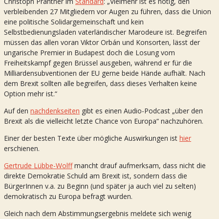
Christoph Prantner im
Standard
: „Vielmehr ist es nötig, den
verbleibenden 27 Mitgliedern vor Augen zu führen, dass die Union
eine politische Solidargemeinschaft und kein
Selbstbedienungsladen vaterländischer Marodeure ist. Begreifen
müssen das allen voran Viktor Orbán und Konsorten, lässt der
ungarische Premier in Budapest doch die Losung vom
Freiheitskampf gegen Brüssel ausgeben, während er für die
Milliardensubventionen der EU gerne beide Hände aufhält. Nach
dem Brexit sollten alle begreifen, dass dieses Verhalten keine
Option mehr ist.“
Auf den
nachdenkseiten
gibt es einen Audio-Podcast „über den
Brexit als die vielleicht letzte Chance von Europa“ nachzuhören.
Einer der besten Texte über mögliche Auswirkungen ist
hier
erschienen.
Gertrude Lübbe-Wolff
mancht drauf aufmerksam, dass nicht die
direkte Demokratie Schuld am Brexit ist, sondern dass die
BürgerInnen v.a. zu Beginn (und später ja auch viel zu selten)
demokratisch zu Europa befragt wurden.
Gleich nach dem Abstimmungsergebnis meldete sich wenig