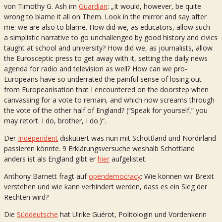
von Timothy G. Ash im
Guardian
: „It would, however, be quite
wrong to blame it all on Them. Look in the mirror and say after
me: we are also to blame. How did we, as educators, allow such
a simplistic narrative to go unchallenged by good history and civics
taught at school and university? How did we, as journalists, allow
the Eurosceptic press to get away with it, setting the daily news
agenda for radio and television as well? How can we pro-
Europeans have so underrated the painful sense of losing out
from Europeanisation that I encountered on the doorstep when
canvassing for a vote to remain, and which now screams through
the vote of the other half of England? (“Speak for yourself,” you
may retort. I do, brother, I do.)“.
Der
Independent
diskutiert was nun mit Schottland und Nordirland
passieren könnte. 9 Erklärungsversuche weshalb Schottland
anders ist als England gibt er
hier
aufgelistet.
Anthony Barnett fragt auf
opendemocracy
: Wie können wir Brexit
verstehen und wie kann verhindert werden, dass es ein Sieg der
Rechten wird?
Die
Süddeutsche
hat Ulrike Guérot, Politologin und Vordenkerin