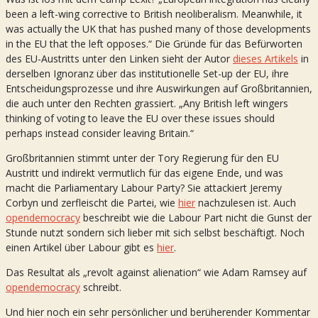
been a left-wing corrective to British neoliberalism. Meanwhile, it
was actually the UK that has pushed many of those developments
in the EU that the left opposes.“ Die Gründe für das Befürworten
des EU-Austritts unter den Linken sieht der Autor
dieses Artikels
in
derselben Ignoranz über das institutionelle Set-up der EU, ihre
Entscheidungsprozesse und ihre Auswirkungen auf Großbritannien,
die auch unter den Rechten grassiert. „Any British left wingers
thinking of voting to leave the EU over these issues should
perhaps instead consider leaving Britain.“
Großbritannien stimmt unter der Tory Regierung für den EU
Austritt und indirekt vermutlich für das eigene Ende, und was
macht die Parliamentary Labour Party? Sie attackiert Jeremy
Corbyn und zerfleischt die Partei, wie
hier
nachzulesen ist. Auch
opendemocracy
beschreibt wie die Labour Part nicht die Gunst der
Stunde nutzt sondern sich lieber mit sich selbst beschäftigt. Noch
einen Artikel über Labour gibt es
hier
.
Das Resultat als „revolt against alienation“ wie Adam Ramsey auf
opendemocracy
schreibt.
Und hier noch ein sehr persönlicher und berüherender Kommentar