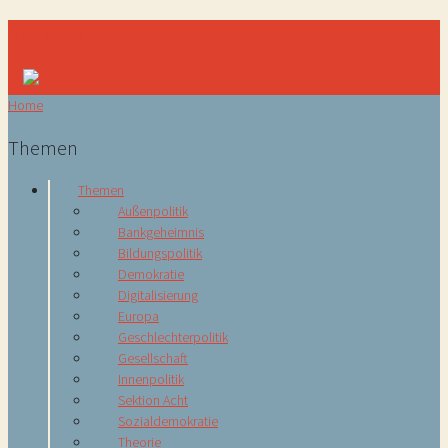
Navigation
Home
Themen
Themen
Außenpolitik
Bankgeheimnis
Bildungspolitik
Demokratie
Digitalisierung
Europa
Geschlechterpolitik
Gesellschaft
Innenpolitik
Sektion Acht
Sozialdemokratie
Theorie