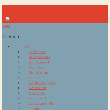
Navigation
Home
Themen
Themen
Außenpolitik
Bankgeheimnis
Bildungspolitik
Demokratie
Digitalisierung
Europa
Geschlechterpolitik
Gesellschaft
Innenpolitik
Sektion Acht
Sozialdemokratie
Theorie