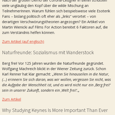
Nach der großen Demo der Corona-Leugner in Berlin schütteln
viele ungläubig den Kopf über die wilde Mischung an
TeilnehmerInnen. Warum fühlen sich beispielsweise viele Esoterik
Fans – bislang politisch oft eher als „links“ verortet – von
derartigen Verschwörungstheorien angezogen? Ein Artikel von
Martin Wienicki auf Films For Action bereitet 6 Faktoren auf, die
zum Verständnis helfen können.
Zum Artikel (auf englisch)
Naturfreunde: Sozialismus mit Wanderstock
Berg frei! Vor 125 Jahren wurden die Naturfreunde gegründet.
Wolfgang Machreich blickt in der Wiener Zeitung zurück. Schon
Karl Renner hat klar gemacht: „
Wenn Sie hinauseilen in die Natur,
(…) erinnern Sie sich daran, was wir wollen, vergessen Sie nicht, was
die Aufgabe der Menschheit ist, und es wird nicht nur ein ‚Berg frei!‘
sein in unserer Zukunft, sondern ein ‚Welt frei!‘.
„
Zum Artikel
Why Studying Keynes Is More Important Than Ever