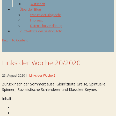
Wirtschaft
Über den Blog
Was ist der Blog Acht
Impressum
Datenschutzerklärung
Zur Website der Sektion Acht
Return to Content
Links der Woche 20/2020
23. August 2020
in
Links der Woche
2
Zurück nach der Sommerpause: Glorifizierte Greise, Spirituelle
Spinner,, Sozialistische Schlenderer und Klassiker Keynes
Inhalt