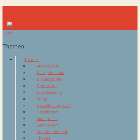
Navigation
Home
Themen
Themen
Außenpolitik
Bankgeheimnis
Bildungspolitik
Demokratie
Digitalisierung
Europa
Geschlechterpolitik
Gesellschaft
Innenpolitik
Sektion Acht
Sozialdemokratie
Theorie