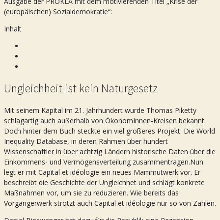
Ausgabe der PROKLA mit dem motivierenden Titel „Krise der
(europäischen) Sozialdemokratie“:
Inhalt
Ungleichheit ist kein Naturgesetz
Mit seinem Kapital im 21. Jahrhundert wurde Thomas Piketty
schlagartig auch außerhalb von ÖkonomInnen-Kreisen bekannt.
Doch hinter dem Buch steckte ein viel größeres Projekt: Die World
Inequality Database, in deren Rahmen über hundert
Wissenschaftler in über achtzig Ländern historische Daten über die
Einkommens- und Vermögens­verteilung zusammen­tragen.Nun
legt er mit Capital et idéologie ein neues Mammutwerk vor. Er
beschreibt die Geschichte der Ungleichhet und schlägt konkrete
Maßnahmen vor, um sie zu reduzieren. Wie bereits das
Vorgängerwerk strotzt auch Capital et idéologie nur so von Zahlen.