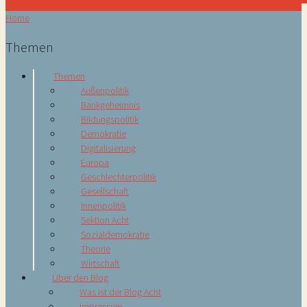
Home
Themen
Themen
Außenpolitik
Bankgeheimnis
Bildungspolitik
Demokratie
Digitalisierung
Europa
Geschlechterpolitik
Gesellschaft
Innenpolitik
Sektion Acht
Sozialdemokratie
Theorie
Wirtschaft
Über den Blog
Was ist der Blog Acht
Impressum