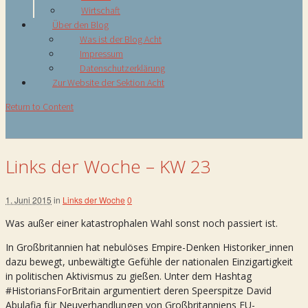
Wirtschaft
Über den Blog
Was ist der Blog Acht
Impressum
Datenschutzerklärung
Zur Website der Sektion Acht
Return to Content
Links der Woche – KW 23
1. Juni 2015
in
Links der Woche
0
Was außer einer katastrophalen Wahl sonst noch passiert ist.
In Großbritannien hat nebulöses Empire-Denken Historiker_innen
dazu bewegt, unbewältigte Gefühle der nationalen Einzigartigkeit
in politischen Aktivismus zu gießen. Unter dem Hashtag
#HistoriansForBritain argumentiert deren Speerspitze David
Abulafia für Neuverhandlungen von Großbritanniens EU-