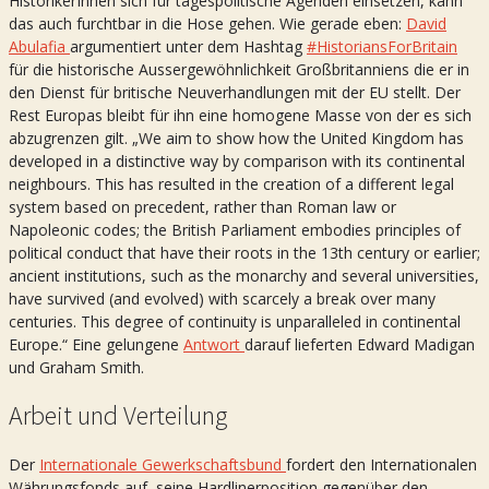
HistorikerInnen sich für tagespolitische Agenden einsetzen, kann
das auch furchtbar in die Hose gehen. Wie gerade eben:
David
Abulafia
argumentiert unter dem Hashtag
#HistoriansForBritain
für die historische Aussergewöhnlichkeit Großbritanniens die er in
den Dienst für britische Neuverhandlungen mit der EU stellt. Der
Rest Europas bleibt für ihn eine homogene Masse von der es sich
abzugrenzen gilt. „We aim to show how the United Kingdom has
developed in a distinctive way by comparison with its continental
neighbours. This has resulted in the creation of a different legal
system based on precedent, rather than Roman law or
Napoleonic codes; the British Parliament embodies principles of
political conduct that have their roots in the 13th century or earlier;
ancient institutions, such as the monarchy and several universities,
have survived (and evolved) with scarcely a break over many
centuries. This degree of continuity is unparalleled in continental
Europe.“ Eine gelungene
Antwort
darauf lieferten Edward Madigan
und Graham Smith.
Arbeit und Verteilung
Der
Internationale Gewerkschaftsbund
fordert den Internationalen
Währungsfonds auf, seine Hardlinerposition gegenüber den