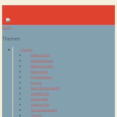
Navigation
Home
Themen
Themen
Außenpolitik
Bankgeheimnis
Bildungspolitik
Demokratie
Digitalisierung
Europa
Geschlechterpolitik
Gesellschaft
Innenpolitik
Sektion Acht
Sozialdemokratie
Theorie