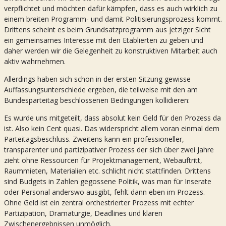
verpflichtet und möchten dafür kämpfen, dass es auch wirklich zu
einem breiten Programm- und damit Politisierungsprozess kommt.
Drittens scheint es beim Grundsatzprogramm aus jetziger Sicht
ein gemeinsames Interesse mit den Etablierten zu geben und
daher werden wir die Gelegenheit zu konstruktiven Mitarbeit auch
aktiv wahrnehmen.
Allerdings haben sich schon in der ersten Sitzung gewisse
Auffassungsunterschiede ergeben, die teilweise mit den am
Bundesparteitag beschlossenen Bedingungen kollidieren:
Es wurde uns mitgeteilt, dass absolut kein Geld für den Prozess da
ist. Also kein Cent quasi. Das widerspricht allem voran einmal dem
Parteitagsbeschluss. Zweitens kann ein professioneller,
transparenter und partizipativer Prozess der sich über zwei Jahre
zieht ohne Ressourcen für Projektmanagement, Webauftritt,
Raummieten, Materialien etc. schlicht nicht stattfinden. Drittens
sind Budgets in Zahlen gegossene Politik, was man für Inserate
oder Personal anderswo ausgibt, fehlt dann eben im Prozess.
Ohne Geld ist ein zentral orchestrierter Prozess mit echter
Partizipation, Dramaturgie, Deadlines und klaren
Zwischenergebnissen unmöglich.