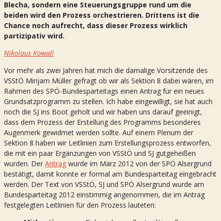
Blecha, sondern eine Steuerungsgruppe rund um die
beiden wird den Prozess orchestrieren. Drittens ist die
Chance noch aufrecht, dass dieser Prozess wirklich
partizipativ wird.
Nikolaus Kowall
Vor mehr als zwei Jahren hat mich die damalige Vorsitzende des
VSStÖ Mirijam Müller gefragt ob wir als Sektion 8 dabei wären, im
Rahmen des SPÖ-Bundesparteitags einen Antrag für ein neues
Grundsatzprogramm zu stellen. Ich habe eingewilligt, sie hat auch
noch die SJ ins Boot geholt und wir haben uns darauf geeinigt,
dass dem Prozess der Erstellung des Programms besonderes
Augenmerk gewidmet werden sollte. Auf einem Plenum der
Sektion 8 haben wir Leitlinien zum Erstellungsprozess entworfen,
die mit ein paar Ergänzungen von VSStÖ und SJ gutgeheißen
wurden. Der
Antrag
wurde im März 2012 von der SPÖ Alsergrund
bestätigt, damit konnte er formal am Bundesparteitag eingebracht
werden. Der Text von VSStÖ, SJ und SPÖ Alsergrund wurde am
Bundesparteitag 2012 einstimmig angenommen, die im Antrag
festgelegten Leitlinien für den Prozess lauteten: