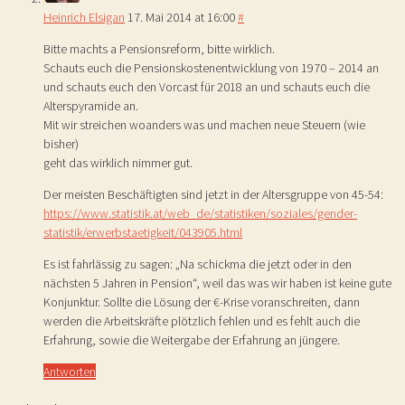
Heinrich Elsigan
17. Mai 2014 at 16:00
#
Bitte machts a Pensionsreform, bitte wirklich.
Schauts euch die Pensionskostenentwicklung von 1970 – 2014 an
und schauts euch den Vorcast für 2018 an und schauts euch die
Alterspyramide an.
Mit wir streichen woanders was und machen neue Steuern (wie
bisher)
geht das wirklich nimmer gut.
Der meisten Beschäftigten sind jetzt in der Altersgruppe von 45-54:
https://www.statistik.at/web_de/statistiken/soziales/gender-
statistik/erwerbstaetigkeit/043905.html
Es ist fahrlässig zu sagen: „Na schickma die jetzt oder in den
nächsten 5 Jahren in Pension“, weil das was wir haben ist keine gute
Konjunktur. Sollte die Lösung der €-Krise voranschreiten, dann
werden die Arbeitskräfte plötzlich fehlen und es fehlt auch die
Erfahrung, sowie die Weitergabe der Erfahrung an jüngere.
Antworten