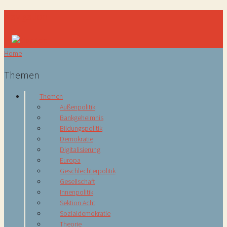
Navigation
Home
Themen
Themen
Außenpolitik
Bankgeheimnis
Bildungspolitik
Demokratie
Digitalisierung
Europa
Geschlechterpolitik
Gesellschaft
Innenpolitik
Sektion Acht
Sozialdemokratie
Theorie