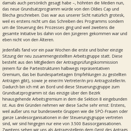
damals auch persönlich gesagt habe –, höhnten die Medien nun,
das neue Grundsatzprogramm würde von den Oldies Cap und
Blecha geschrieben. Das war aus unserer Sicht natürlich grotesk,
weil es erstens nicht um das Schreiben des Programms sondern
um die Steuerung des Prozesses ging und weil zweitens die
gesamte Initiative bis dahin von den Jüngeren gekommen war und
eben nicht von den Älteren.
Jedenfalls fand vor ein paar Wochen die erste und bisher einzige
Sitzung der neu zusammengestellten Arbeitsgruppe statt. Diese
besteht aus den Mitgliedern der Antragsprüfungskommission
(einem für die Parteistrukturen halbwegs repräsentativen
Gremium, das bei Bundesparteitagen Empfehlungen zu gestellten
Anträgen gibt), sowie je einer/m Vertreter/in pro Antragssteller/in.
Dadurch bin ich mit an Bord und diese Steuerungsgruppe zum
Grundsatzprogramm ist das einzige über den Bezirk
hinausgehende Arbeitsgremium in dem die Sektion 8 eingebunden
ist. Aus drei Gründen nehmen wir diese Sache sehr ernst: Erstens,
weil außer uns nur bundesweite Gruppen wie die SPÖ-Frauen oder
ganze Landesorganisationen in der Steuerungsgruppe vertreten
sind, wir sind hingegen nur eine von 3.500 Basisorganisationen.
Zweitens sehen wir uns als Antragsstellerin dem Geist des Antrags