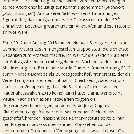
förderte. Die Einbindung Blechas wurde von den Medien wegen
seines Alters eher belustigt zur Kenntnis genommen (Stichwort
„Zukunftssignal“). Aus unserer Sicht war seine Einbindung ein
Signal dafür, dass programmatische Diskussionen in der SPÖ
einmal von Bedeutung waren und ein Anknüpfen an diese Historie
sinnvoll wäre.
Ende 2012 und Anfang 2013 fanden ein paar Sitzungen einer von
Günther Kräuter zusammengestellten Gruppe statt, die sich erste
Gedanken zum Prozess machte. Ich war für die Sektion 8 als einer
der Antragsstellerinnen miteingebunden. Nach der verlorenen
Abstimmung zum Berufsheer wurde Günther Kräuter Anfang 2013
durch Norbert Darabos als Bundesgeschäftsführer ersetzt, der als
Verteidigungsminister den Hut nahm. Gleichzeitig waren wir uns
auch in der Gruppe einig, dass ein Start des Prozess vor den
Nationalratswahlen 2013 keinen Sinn hätte. Damit war erstmal
Pause. Nach den Nationalratswahlen folgten die
Regierungsverhandlungen, an deren Ende Josef Cap als
Klubobmann abgelöst wurde. In seiner neuen Funktion als
geschäftsführender Präsident des Renner-Instituts sollte er nun
den Programmprozess übernehmen. Abgesehen von der
verheerenden Optik punkto Versorgungsjob – was ich Josef Cap