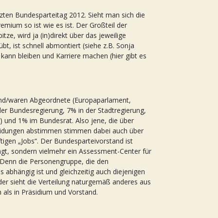
zten Bundesparteitag 2012. Sieht man sich die
emium so ist wie es ist. Der Großteil der
e, wird ja (in)direkt über das jeweilige
t, ist schnell abmontiert (siehe z.B. Sonja
kann bleiben und Karriere machen (hier gibt es
sind/waren Abgeordnete (Europaparlament,
der Bundesregierung, 7% in der Stadtregierung,
) und 1% im Bundesrat. Also jene, die über
eidungen abstimmen stimmen dabei auch über
ftigen „Jobs“. Der Bundesparteivorstand ist
ägt, sondern vielmehr ein Assessment-Center für
. Denn die Personengruppe, die den
s abhängig ist und gleichzeitig auch diejenigen
der sieht die Verteilung naturgemäß anderes aus
 als in Präsidium und Vorstand.