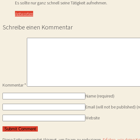
Es sollte nur ganz schnell seine Tätigkeit aufnehmen.
Antworten
Schreibe einen Kommentar
Kommentar
*
Name
(required)
Email (will not be published)
(
Website
Diese Seite verwendet Akismet, um Spam zu reduzieren.
Erfahre, wie deine 