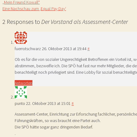
„Mein Freund Kowall“
Eine Nachschau zum ‚Equal Pay Day‘
2 Responses to
Der Vorstand als Assessment-Center
fuerrotschwarz
26. Oktober 2013 at 19:44
#
Ob es für die von sozialer Ungerechtigkeit Betroffenen ein Vorteil ist,
abstimmen, bezweifle ich. Die SPÖ hat fast nur mehr Mitglieder, die d
benachteiligt noch privilegiert sind. Eine Lobby für sozial benachteili
Antworten
punto
22. Oktober 2013 at 15:01
#
Assessment-Center, Einrichtung zur Erforschung fachlicher, persönliche
Führungskräften, so was braucht eine Partei auch.
Die SPÖ hätte sogar ganz dringenden Bedarf.
.