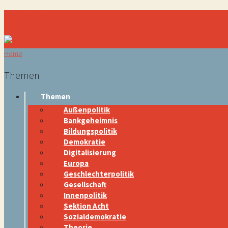
Navigation
Home
Themen
Themen
Außenpolitik
Bankgeheimnis
Bildungspolitik
Demokratie
Digitalisierung
Europa
Geschlechterpolitik
Gesellschaft
Innenpolitik
Sektion Acht
Sozialdemokratie
Theorie