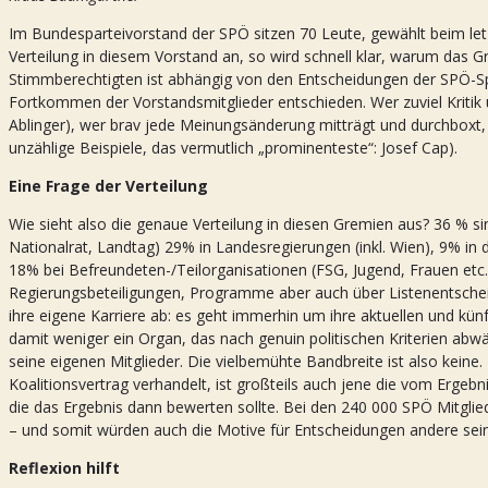
Im Bundesparteivorstand der SPÖ sitzen 70 Leute, gewählt beim let
Verteilung in diesem Vorstand an, so wird schnell klar, warum das Gr
Stimmberechtigten ist abhängig von den Entscheidungen der SPÖ-Spitz
Fortkommen der Vorstandsmitglieder entschieden. Wer zuviel Kritik üb
Ablinger), wer brav jede Meinungsänderung mitträgt und durchboxt, 
unzählige Beispiele, das vermutlich „prominenteste“: Josef Cap).
Eine Frage der Verteilung
Wie sieht also die genaue Verteilung in diesen Gremien aus? 36 % 
Nationalrat, Landtag) 29% in Landesregierungen (inkl. Wien), 9% in 
18% bei Befreundeten-/Teilorganisationen (FSG, Jugend, Frauen etc.
Regierungsbeteiligungen, Programme aber auch über Listenentsch
ihre eigene Karriere ab: es geht immerhin um ihre aktuellen und kün
damit weniger ein Organ, das nach genuin politischen Kriterien abw
seine eigenen Mitglieder. Die vielbemühte Bandbreite ist also keine
Koalitionsvertrag verhandelt, ist großteils auch jene die vom Ergebni
die das Ergebnis dann bewerten sollte. Bei den 240 000 SPÖ Mitglie
– und somit würden auch die Motive für Entscheidungen andere sein
Reflexion hilft