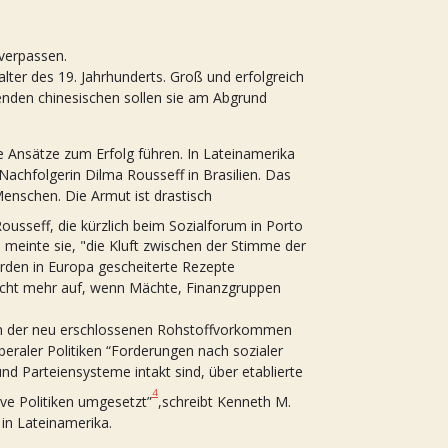
 verpassen.
lter des 19. Jahrhunderts. Groß und erfolgreich
henden chinesischen sollen sie am Abgrund
he Ansätze zum Erfolg führen. In Lateinamerika
Nachfolgerin Dilma Rousseff in Brasilien. Das
Menschen. Die Armut ist drastisch
Rousseff, die kürzlich beim Sozialforum in Porto
 meinte sie, "die Kluft zwischen der Stimme der
rden in Europa gescheiterte Rezepte
nicht mehr auf, wenn Mächte, Finanzgruppen
egen der neu erschlossenen Rohstoffvorkommen
raler Politiken “Forderungen nach sozialer
nd Parteiensysteme intakt sind, über etablierte
4
ive Politiken umgesetzt”
,schreibt Kenneth M.
 in Lateinamerika.