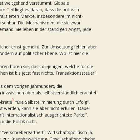
 ist weitgehend verstummt. Globale
Teil liegt es daran, dass die politisch
eralisierten Märkte, insbesondere im nicht-
hersehbar. Die Mechanismen, die sie zwar
iemand. Sie leben in der ständigen Angst, jede
sicher ernst gemeint. Zur Umsetzung fehlen aber
ndern auf politischer Ebene. Wo ist hier die
ren hören sie, dass diejenigen, welche für die
en ist bis jetzt fast nichts. Transaktionssteuer?
s dem vorigen Jahrhundert, die
inzwischen aber als selbstverständlich erachtet.
5
kratie
“Die Selbsteliminierung durch Erfolg”.
 werden, kann sie aber nicht erfüllen. Dabei
t internationalistisch ausgerichtete Partei”.
r die Politik nicht.
“verschrebergärtnert”. Wirtschaftspolitisch ja.
. zur Krisenbewältigung. Gesellschaftspolitische