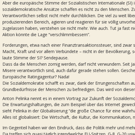
Aber die europäische Stimme der Sozialistischen Internationale (SI)
sozialdemokratische Ansätze schaffen es nicht zu den Menschen. Zum 
Verantwortlichen selbst nicht mehr durchblicken. Die viel zu weit lib
produzierenden Bereich, agieren und reagieren für sie völlig unvor
zugelassen haben, verstehen sie nicht mehr. Wie auch. Tut ja fast n
Aktion könnte die Lage “verschlimmbessern”.
Forderungen, etwa nach einer Finanztransaktionssteuer, sind zwar 
Macht, Kraft und vor allem Verbündete – nicht in der Bevölkerung, so
laute Stimme der SI? Sendepause.
Dass da die Menschen zornig werden, darf nicht verwundern. Seit Jah
Misere verantwortlich sind, auch dafür gerade stehen sollen. Gescheh
Europäische Ratingagentur? Nada!
Die Sozialdemokratie schafft es zwar, dank der Errungenschaften au
Grundbedürfnisse der Menschen zu befriedigen. Das wird von diesen 
Anton Pelinka nennt es in einem Vortrag zur Zukunft der Sozialdemo
Die Erwartungshaltungen, die zum Beispiel über das Internet geweckt
sieht Pelinka in der Globalisierung “die große Chance für eine wahrhaf
Alles ist globalisiert: Die Wirtschaft, die Kultur, die Kommunikation, nu
Im Gegenteil haben wir den Eindruck, dass die Politik mehr und mehr 
Da treffen sich quasi täglich irgendwelche EU-Spitzen, G-8, G-20 usw