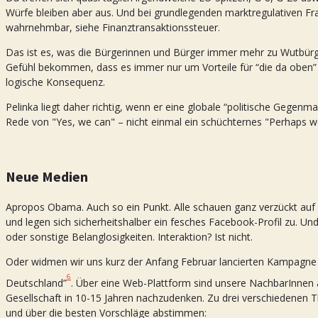
Würfe bleiben aber aus. Und bei grundlegenden marktregulativen Fr
wahrnehmbar, siehe Finanztransaktionssteuer.
Das ist es, was die Bürgerinnen und Bürger immer mehr zu Wutbür
Gefühl bekommen, dass es immer nur um Vorteile für “die da oben” (
logische Konsequenz.
Pelinka liegt daher richtig, wenn er eine globale “politische Gegenm
Rede von "Yes, we can" – nicht einmal ein schüchternes "Perhaps w
Neue Medien
Apropos Obama. Auch so ein Punkt. Alle schauen ganz verzückt auf se
und legen sich sicherheitshalber ein fesches Facebook-Profil zu. U
oder sonstige Belanglosigkeiten. Interaktion? Ist nicht.
Oder widmen wir uns kurz der Anfang Februar lancierten Kampagne
6
Deutschland”
. Über eine Web-Plattform sind unsere NachbarInnen 
Gesellschaft in 10-15 Jahren nachzudenken. Zu drei verschiedenen 
und über die besten Vorschläge abstimmen: