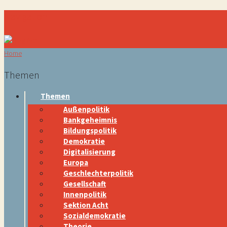
Navigation
Home
Themen
Themen
Außenpolitik
Bankgeheimnis
Bildungspolitik
Demokratie
Digitalisierung
Europa
Geschlechterpolitik
Gesellschaft
Innenpolitik
Sektion Acht
Sozialdemokratie
Theorie