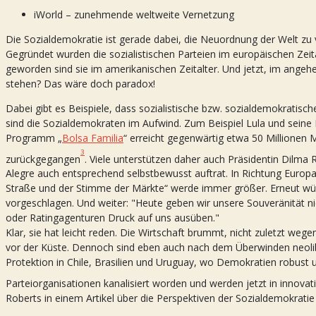
iWorld – zunehmende weltweite Vernetzung
Die Sozialdemokratie ist gerade dabei, die Neuordnung der Welt zu
Gegründet wurden die sozialistischen Parteien im europäischen Zeita
geworden sind sie im amerikanischen Zeitalter. Und jetzt, im ange
stehen? Das wäre doch paradox!
Dabei gibt es Beispiele, dass sozialistische bzw. sozialdemokratisc
sind die Sozialdemokraten im Aufwind. Zum Beispiel Lula und seine 
Programm „
Bolsa Familia
“ erreicht gegenwärtig etwa 50 Millionen 
3
zurückgegangen
. Viele unterstützen daher auch Präsidentin Dilma 
Alegre auch entsprechend selbstbewusst auftrat. In Richtung Europa
Straße und der Stimme der Märkte“ werde immer größer. Erneut wü
vorgeschlagen. Und weiter: "Heute geben wir unsere Souveränität 
oder Ratingagenturen Druck auf uns ausüben."
Klar, sie hat leicht reden. Die Wirtschaft brummt, nicht zuletzt w
vor der Küste. Dennoch sind eben auch nach dem Überwinden neolibe
Protektion in Chile, Brasilien und Uruguay, wo Demokratien robust u
Parteiorganisationen kanalisiert worden und werden jetzt in innovat
Roberts in einem Artikel über die Perspektiven der Sozialdemokratie