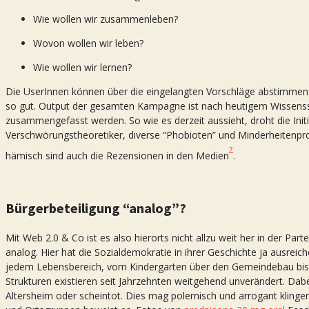
Wie wollen wir zusammenleben?
Wovon wollen wir leben?
Wie wollen wir lernen?
Die UserInnen können über die eingelangten Vorschläge abstimmen. Z
so gut. Output der gesamten Kampagne ist nach heutigem Wissenss
zusammengefasst werden. So wie es derzeit aussieht, droht die Init
Verschwörungstheoretiker, diverse “Phobioten” und Minderheiten
7
hämisch sind auch die Rezensionen in den Medien
.
Bürgerbeteiligung “analog”?
Mit Web 2.0 & Co ist es also hierorts nicht allzu weit her in der Pa
analog. Hier hat die Sozialdemokratie in ihrer Geschichte ja ausreic
jedem Lebensbereich, vom Kindergarten über den Gemeindebau bis i
Strukturen existieren seit Jahrzehnten weitgehend unverändert. Dabei
Altersheim oder scheintot. Dies mag polemisch und arrogant klingen,