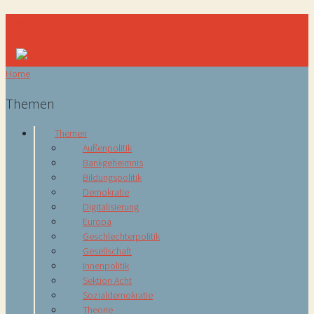
Navigation
Home
Themen
Themen
Außenpolitik
Bankgeheimnis
Bildungspolitik
Demokratie
Digitalisierung
Europa
Geschlechterpolitik
Gesellschaft
Innenpolitik
Sektion Acht
Sozialdemokratie
Theorie