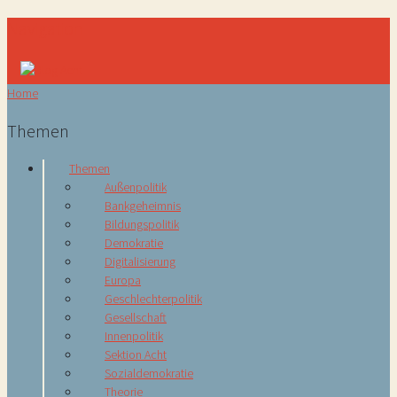
Navigation
Home
Themen
Themen
Außenpolitik
Bankgeheimnis
Bildungspolitik
Demokratie
Digitalisierung
Europa
Geschlechterpolitik
Gesellschaft
Innenpolitik
Sektion Acht
Sozialdemokratie
Theorie