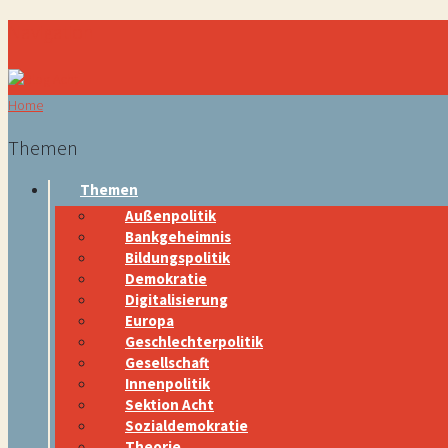
Navigation
Home
Themen
Themen
Außenpolitik
Bankgeheimnis
Bildungspolitik
Demokratie
Digitalisierung
Europa
Geschlechterpolitik
Gesellschaft
Innenpolitik
Sektion Acht
Sozialdemokratie
Theorie