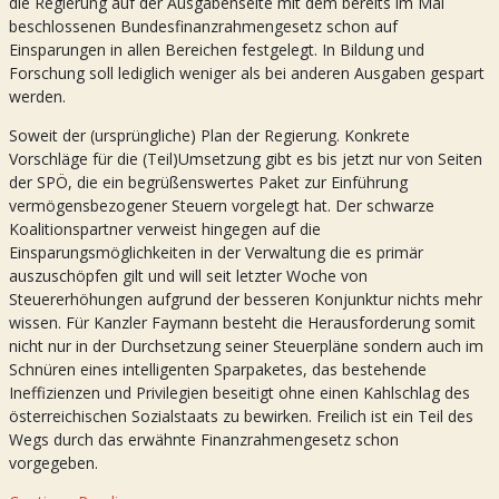
die Regierung auf der Ausgabenseite mit dem bereits im Mai
beschlossenen Bundesfinanzrahmengesetz schon auf
Einsparungen in allen Bereichen festgelegt. In Bildung und
Forschung soll lediglich weniger als bei anderen Ausgaben gespart
werden.
Soweit der (ursprüngliche) Plan der Regierung. Konkrete
Vorschläge für die (Teil)Umsetzung gibt es bis jetzt nur von Seiten
der SPÖ, die ein begrüßenswertes Paket zur Einführung
vermögensbezogener Steuern vorgelegt hat. Der schwarze
Koalitionspartner verweist hingegen auf die
Einsparungsmöglichkeiten in der Verwaltung die es primär
auszuschöpfen gilt und will seit letzter Woche von
Steuererhöhungen aufgrund der besseren Konjunktur nichts mehr
wissen. Für Kanzler Faymann besteht die Herausforderung somit
nicht nur in der Durchsetzung seiner Steuerpläne sondern auch im
Schnüren eines intelligenten Sparpaketes, das bestehende
Ineffizienzen und Privilegien beseitigt ohne einen Kahlschlag des
österreichischen Sozialstaats zu bewirken. Freilich ist ein Teil des
Wegs durch das erwähnte Finanzrahmengesetz schon
vorgegeben.