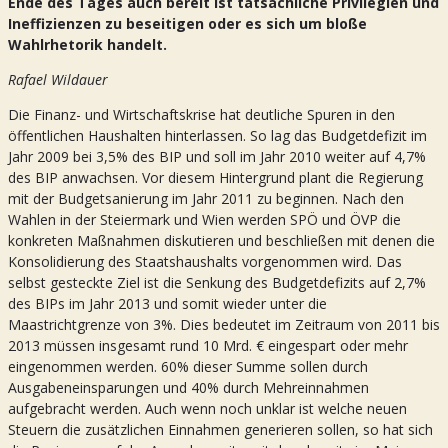
Ende des Tages auch bereit ist tatsächliche Privilegien und
Ineffizienzen zu beseitigen oder es sich um bloße
Wahlrhetorik handelt.
Rafael Wildauer
Die Finanz- und Wirtschaftskrise hat deutliche Spuren in den
öffentlichen Haushalten hinterlassen. So lag das Budgetdefizit im
Jahr 2009 bei 3,5% des BIP und soll im Jahr 2010 weiter auf 4,7%
des BIP anwachsen. Vor diesem Hintergrund plant die Regierung
mit der Budgetsanierung im Jahr 2011 zu beginnen. Nach den
Wahlen in der Steiermark und Wien werden SPÖ und ÖVP die
konkreten Maßnahmen diskutieren und beschließen mit denen die
Konsolidierung des Staatshaushalts vorgenommen wird. Das
selbst gesteckte Ziel ist die Senkung des Budgetdefizits auf 2,7%
des BIPs im Jahr 2013 und somit wieder unter die
Maastrichtgrenze von 3%. Dies bedeutet im Zeitraum von 2011 bis
2013 müssen insgesamt rund 10 Mrd. € eingespart oder mehr
eingenommen werden. 60% dieser Summe sollen durch
Ausgabeneinsparungen und 40% durch Mehreinnahmen
aufgebracht werden. Auch wenn noch unklar ist welche neuen
Steuern die zusätzlichen Einnahmen generieren sollen, so hat sich