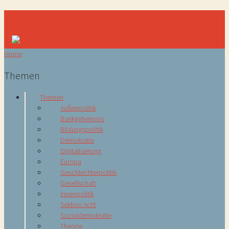
Navigation
Home
Themen
Themen
Außenpolitik
Bankgeheimnis
Bildungspolitik
Demokratie
Digitalisierung
Europa
Geschlechterpolitik
Gesellschaft
Innenpolitik
Sektion Acht
Sozialdemokratie
Theorie