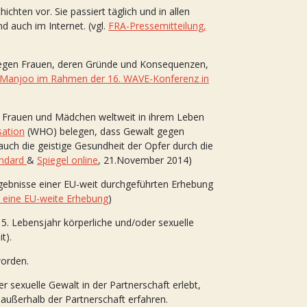
hten vor. Sie passiert täglich und in allen
nd auch im Internet. (vgl.
FRA-Pressemitteilung,
gegen Frauen, deren Gründe und Konsequenzen,
Manjoo im Rahmen der 16. WAVE-Konferenz in
er Frauen und Mädchen weltweit in ihrem Leben
sation
(WHO) belegen, dass Gewalt gegen
auch die geistige Gesundheit der Opfer durch die
andard
&
Spiegel online
, 21.November 2014)
gebnisse einer EU-weit durchgeführten Erhebung
 eine EU-weite Erhebung
)
15. Lebensjahr körperliche und/oder sexuelle
t).
worden.
 sexuelle Gewalt in der Partnerschaft erlebt,
außerhalb der Partnerschaft erfahren.