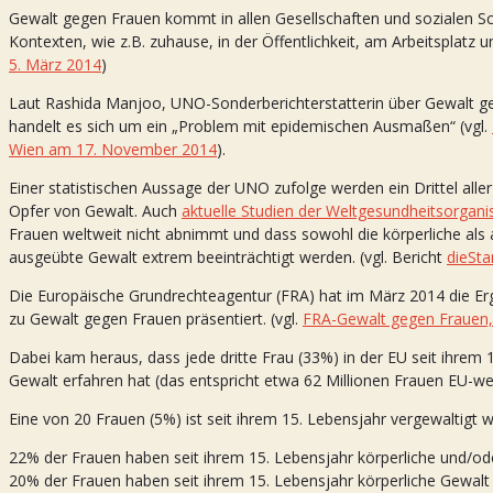
Gewalt gegen Frauen kommt in allen Gesellschaften und sozialen Schic
Kontexten, wie z.B. zuhause, in der Öffentlichkeit, am Arbeitsplatz u
5. März 2014
)
Laut Rashida Manjoo, UNO-Sonderberichterstatterin über Gewalt 
handelt es sich um ein „Problem mit epidemischen Ausmaßen“ (vgl.
Wien am 17. November 2014
).
Einer statistischen Aussage der UNO zufolge werden ein Drittel all
Opfer von Gewalt. Auch
aktuelle Studien der Weltgesundheitsorgani
Frauen weltweit nicht abnimmt und dass sowohl die körperliche als 
ausgeübte Gewalt extrem beeinträchtigt werden. (vgl. Bericht
dieSt
Die Europäische Grundrechteagentur (FRA) hat im März 2014 die Er
zu Gewalt gegen Frauen präsentiert. (vgl.
FRA-Gewalt gegen Frauen,
Dabei kam heraus, dass jede dritte Frau (33%) in der EU seit ihrem 
Gewalt erfahren hat (das entspricht etwa 62 Millionen Frauen EU-wei
Eine von 20 Frauen (5%) ist seit ihrem 15. Lebensjahr vergewaltigt 
22% der Frauen haben seit ihrem 15. Lebensjahr körperliche und/oder
20% der Frauen haben seit ihrem 15. Lebensjahr körperliche Gewalt 