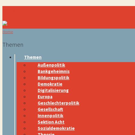
Navigation
Home
Themen
Themen
Außenpolitik
Bankgeheimnis
Bildungspolitik
Demokratie
Digitalisierung
Europa
Geschlechterpolitik
Gesellschaft
Innenpolitik
Sektion Acht
Sozialdemokratie
Theorie