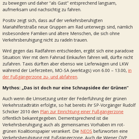
zu bewegen und daher “als Gast” entsprechend langsam,
aufmerksam und nachsichtig zu fahren.
Positiv zeigt sich, dass auf der verkehrsberuhigten
Mariahilferstraße neue Gruppen am Rad unterwegs sind, nämlich
insbesondere Familien und ältere Menschen, die sich ohne
Verkehrsberuhigung nicht zu radeln trauen.
Wird gegen das Radfahren entschieden, ergibt sich eine paradoxe
Situation: Wer mit dem Fahrrad Einkaufen fahren will, dürfte nicht
zufahren. Taxis dürften aber ebenso wie Lieferwägen und LKW
während der Lieferzeiten, MO-SA (werktags) von 6.00 – 13.00,
in
der Fußgängerzone zu- und abfahren
.
Mythos: „Das ist doch nur eine Schnapsidee der Grünen“
Auch wenn die Umsetzung unter der Federführung der grünen
Verkehrsstadträtin erfolgte, so hat bereits ihr SP-Vorgänger Rudolf
Schicker 2010 den
Plan zur Einrichtung einer Fußgängerzone
öffentlich bekanntgegeben. Dementsprechend ist die
Verkehrsberuhigung auch als gemeinsames Vorhaben im rot-
grünen Koalitionspapier verankert. Die
NEOS
befürworten eine
Verkehrsberuhigung mit Fußgängerzone. Auch die Wiener ÖVP