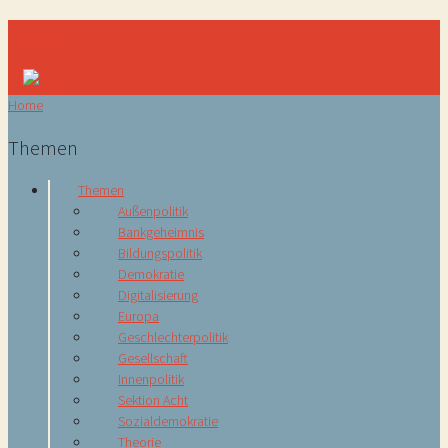
Navigation
Home
Themen
Themen
Außenpolitik
Bankgeheimnis
Bildungspolitik
Demokratie
Digitalisierung
Europa
Geschlechterpolitik
Gesellschaft
Innenpolitik
Sektion Acht
Sozialdemokratie
Theorie