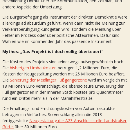
Bevölkerung Unmut über die Kommunikation, den Zeitplan, und
andere Aspekte der Umsetzung.
Die Bürgerbefragung als Instrument der direkten Demokratie wäre
allerdings ad absurdum geführt, wenn darin nicht die Meinung zur
Verkehrsberuhigung kundgetan wird, sondern die Meinung über
Fehler im Prozess oder über politische AkteurInnen. Dafür sind
Wahlen wie im kommenden Jahr das passende Instrument.
Mythos: „Das Projekt ist doch völlig überteuert“
Die Kosten des Projekts sind keineswegs außergewöhnlich hoch.
Die
bisherigen Umbaukosten
betrugen 1,2 Millionen Euro, die
Kosten der Neugestaltung werden mit 25 Millionen Euro beziffert.
Die
Sanierung der Meidlinger Fußgängerzone
wird im Vergleich mit
18 Millionen Euro veranschlagt, die ebenso teure Erneuerung der
Fußgängerzonen in der Inneren Stadt kostete pro Quadratmeter
rund ein Drittel mehr als in der Mariahilferstraße.
Die Erhaltungs- und Errichtungskosten von Autoinfrastruktur
betragen ein Vielfaches. So verschlang allein die 2013
fertiggestellte
Neugestaltung der A23-Anschlussstelle Landstraßer
Gürtel
über 80 Millionen Euro.