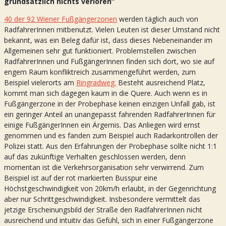
grundsätzlich nichts verloren“
40 der 92 Wiener Fußgängerzonen
werden täglich auch von
RadfahrerInnen mitbenutzt. Vielen Leuten ist dieser Umstand nicht
bekannt, was ein Beleg dafür ist, dass dieses Nebeneinander im
Allgemeinen sehr gut funktioniert. Problemstellen zwischen
RadfahrerInnen und FußgängerInnen finden sich dort, wo sie auf
engem Raum konfliktreich zusammengeführt werden, zum
Beispiel vielerorts am
Ringradweg.
Besteht ausreichend Platz,
kommt man sich dagegen kaum in die Quere. Auch wenn es in
Fußgängerzone in der Probephase keinen einzigen Unfall gab, ist
ein geringer Anteil an unangepasst fahrenden RadfahrerInnen für
einige FußgängerInnen ein Ärgernis. Das Anliegen wird ernst
genommen und es fanden zum Beispiel auch Radarkontrollen der
Polizei statt. Aus den Erfahrungen der Probephase sollte nicht 1:1
auf das zukünftige Verhalten geschlossen werden, denn
momentan ist die Verkehrsorganisation sehr verwirrend. Zum
Beispiel ist auf der rot markierten Busspur eine
Höchstgeschwindigkeit von 20km/h erlaubt, in der Gegenrichtung
aber nur Schrittgeschwindigkeit. Insbesondere vermittelt das
jetzige Erscheinungsbild der Straße den RadfahrerInnen nicht
ausreichend und intuitiv das Gefühl, sich in einer Fußgängerzone