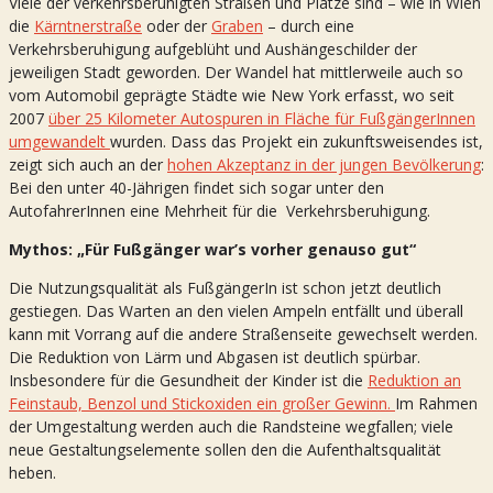
Viele der verkehrsberuhigten Straßen und Plätze sind – wie in Wien
die
Kärntnerstraße
oder der
Graben
– durch eine
Verkehrsberuhigung aufgeblüht und Aushängeschilder der
jeweiligen Stadt geworden. Der Wandel hat mittlerweile auch so
vom Automobil geprägte Städte wie New York erfasst, wo seit
2007
über 25 Kilometer Autospuren in Fläche für FußgängerInnen
umgewandelt
wurden. Dass das Projekt ein zukunftsweisendes ist,
zeigt sich auch an der
hohen Akzeptanz in der jungen Bevölkerung
:
Bei den unter 40-Jährigen findet sich sogar unter den
AutofahrerInnen eine Mehrheit für die Verkehrsberuhigung.
Mythos: „Für Fußgänger war’s vorher genauso gut“
Die Nutzungsqualität als FußgängerIn ist schon jetzt deutlich
gestiegen. Das Warten an den vielen Ampeln entfällt und überall
kann mit Vorrang auf die andere Straßenseite gewechselt werden.
Die Reduktion von Lärm und Abgasen ist deutlich spürbar.
Insbesondere für die Gesundheit der Kinder ist die
Reduktion an
Feinstaub, Benzol und Stickoxiden ein großer Gewinn.
Im Rahmen
der Umgestaltung werden auch die Randsteine wegfallen; viele
neue Gestaltungselemente sollen den die Aufenthaltsqualität
heben.