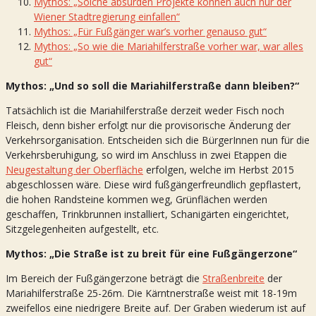
Mythos: „Solche absurden Projekte können auch nur der
Wiener Stadtregierung einfallen“
Mythos: „Für Fußgänger war’s vorher genauso gut“
Mythos: „So wie die Mariahilferstraße vorher war, war alles
gut“
Mythos: „Und so soll die Mariahilferstraße dann bleiben?“
Tatsächlich ist die Mariahilferstraße derzeit weder Fisch noch
Fleisch, denn bisher erfolgt nur die provisorische Änderung der
Verkehrsorganisation. Entscheiden sich die BürgerInnen nun für die
Verkehrsberuhigung, so wird im Anschluss in zwei Etappen die
Neugestaltung der Oberfläche
erfolgen, welche im Herbst 2015
abgeschlossen wäre. Diese wird fußgängerfreundlich gepflastert,
die hohen Randsteine kommen weg, Grünflächen werden
geschaffen, Trinkbrunnen installiert, Schanigärten eingerichtet,
Sitzgelegenheiten aufgestellt, etc.
Mythos: „Die Straße ist zu breit für eine Fußgängerzone“
Im Bereich der Fußgängerzone beträgt die
Straßenbreite
der
Mariahilferstraße 25-26m. Die Kärntnerstraße weist mit 18-19m
zweifellos eine niedrigere Breite auf. Der Graben wiederum ist auf