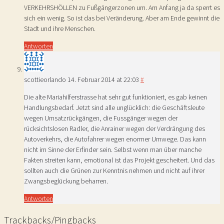
VERKEHRSHÖLLEN zu Fußgängerzonen um. Am Anfang ja da sperrt es
sich ein wenig. So ist das bei Veränderung. Aber am Ende gewinnt die
Stadt und ihre Menschen.
Antworten
scottieorlando
14. Februar 2014 at 22:03
#
Die alte Mariahilferstrasse hat sehr gut funktioniert, es gab keinen
Handlungsbedarf. Jetzt sind alle unglücklich: die Geschäftsleute
wegen Umsatzrückgängen, die Fussgänger wegen der
rücksichtslosen Radler, die Anrainer wegen der Verdrängung des
Autoverkehrs, die Autofahrer wegen enormer Umwege. Das kann
nicht im Sinne der Erfinder sein. Selbst wenn man über manche
Fakten streiten kann, emotional ist das Projekt gescheitert. Und das
sollten auch die Grünen zur Kenntnis nehmen und nicht auf ihrer
Zwangsbeglückung beharren.
Antworten
Trackbacks/Pingbacks