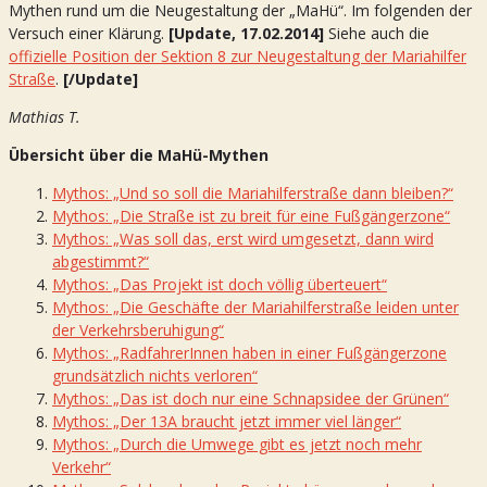
Mythen rund um die Neugestaltung der „MaHü“. Im folgenden der
Versuch einer Klärung.
[Update, 17.02.2014]
Siehe auch die
offizielle Position der Sektion 8 zur Neugestaltung der Mariahilfer
Straße
.
[/Update]
Mathias T.
Übersicht über die MaHü-Mythen
Mythos: „Und so soll die Mariahilferstraße dann bleiben?“
Mythos: „Die Straße ist zu breit für eine Fußgängerzone“
Mythos: „Was soll das, erst wird umgesetzt, dann wird
abgestimmt?“
Mythos: „Das Projekt ist doch völlig überteuert“
Mythos: „Die Geschäfte der Mariahilferstraße leiden unter
der Verkehrsberuhigung“
Mythos: „RadfahrerInnen haben in einer Fußgängerzone
grundsätzlich nichts verloren“
Mythos: „Das ist doch nur eine Schnapsidee der Grünen“
Mythos: „Der 13A braucht jetzt immer viel länger“
Mythos: „Durch die Umwege gibt es jetzt noch mehr
Verkehr“