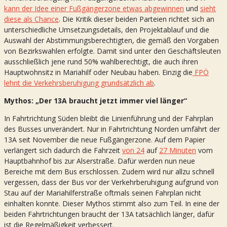
kann der Idee einer Fußgängerzone etwas abgewinnen
und
sieht
diese als Chance
. Die Kritik dieser beiden Parteien richtet sich an
unterschiedliche Umsetzungsdetails, den Projektablauf und die
Auswahl der Abstimmungsberechtigten, die gemäß den Vorgaben
von Bezirkswahlen erfolgte. Damit sind unter den Geschäftsleuten
ausschließlich jene rund 50% wahlberechtigt, die auch ihren
Hauptwohnsitz in Mariahilf oder Neubau haben. Einzig die
FPÖ
lehnt die Verkehrsberuhigung grundsätzlich ab
.
Mythos: „Der 13A braucht jetzt immer viel länger“
In Fahrtrichtung Süden bleibt die Linienführung und der Fahrplan
des Busses unverändert. Nur in Fahrtrichtung Norden umfährt der
13A seit November die neue Fußgängerzone. Auf dem Papier
verlängert sich dadurch die Fahrzeit
von 24
auf
27 Minuten
vom
Hauptbahnhof bis zur Alserstraße. Dafür werden nun neue
Bereiche mit dem Bus erschlossen. Zudem wird nur allzu schnell
vergessen, dass der Bus vor der Verkehrberuhigung aufgrund von
Stau auf der Mariahilferstraße oftmals seinen Fahrplan nicht
einhalten konnte. Dieser Mythos stimmt also zum Teil. In eine der
beiden Fahrtrichtungen braucht der 13A tatsächlich länger, dafür
ist die Regelmäßigkeit verbessert.