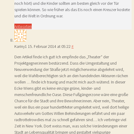
noch hört) und die Kinder sollten am besten gleich vor der Tür
spielen können. So wie früher als das Eis noch einen Kreuzer kostete
und die Welt in Ordnung war.
Antworten
Kariny1
15. Februar 2014 at 05:22
#
Den Artikel finde ich gut! Ich empfinde das „Theater“ der
Projektgegner.innen bestürzend. Dass die Umgestaltung und
Neuverwendung der Straße jetzt möglicherweise abgelehnt wird,
weil die Wahlberechtigten sich an den handelnden Akteuren rächen
wollen … finde ich traurig und macht mich auch wütend. In dieser
Ecke Wiens gibt es keine einzige grüne, kinder- und
menschenfreundliche Oase. Diese Fußgängerzone wäre eine große
Chance für die Stadt und ihre Bewohner.innen. Aber nein, Theater,
weil ein Bus ein paar hundertMeter umgeleitet wird, weil dort heilige
Autoverkehr um Gottes Willen Behinderungen erfährt und ein paar
radtrottelrowdies mal zu schnell gefahren sind… Ich verbringe viel
Zeit in New York. Dort weiss man, was solche Veränderungen einer
Stadt an Lebensqualität bringen und gestaltet vielspurige