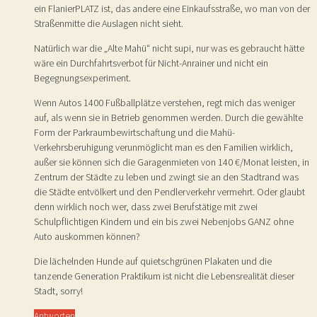
ein FlanierPLATZ ist, das andere eine Einkaufsstraße, wo man von der
Straßenmitte die Auslagen nicht sieht.
Natürlich war die „Alte Mahü“ nicht supi, nur was es gebraucht hätte
wäre ein Durchfahrtsverbot für Nicht-Anrainer und nicht ein
Begegnungsexperiment.
Wenn Autos 1400 Fußballplätze verstehen, regt mich das weniger
auf, als wenn sie in Betrieb genommen werden. Durch die gewählte
Form der Parkraumbewirtschaftung und die Mahü-
Verkehrsberuhigung verunmöglicht man es den Familien wirklich,
außer sie können sich die Garagenmieten von 140 €/Monat leisten, in
Zentrum der Städte zu leben und zwingt sie an den Stadtrand was
die Städte entvölkert und den Pendlerverkehr vermehrt. Oder glaubt
denn wirklich noch wer, dass zwei Berufstätige mit zwei
Schulpflichtigen Kindern und ein bis zwei Nebenjobs GANZ ohne
Auto auskommen können?
Die lächelnden Hunde auf quietschgrünen Plakaten und die
tanzende Generation Praktikum ist nicht die Lebensrealität dieser
Stadt, sorry!
Antworten