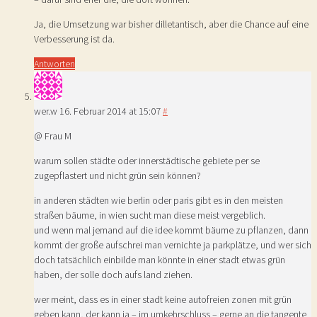
Ja, die Umsetzung war bisher dilletantisch, aber die Chance auf eine
Verbesserung ist da.
Antworten
wer.w
16. Februar 2014 at 15:07
#
@ Frau M
warum sollen städte oder innerstädtische gebiete per se
zugepflastert und nicht grün sein können?
in anderen städten wie berlin oder paris gibt es in den meisten
straßen bäume, in wien sucht man diese meist vergeblich.
und wenn mal jemand auf die idee kommt bäume zu pflanzen, dann
kommt der große aufschrei man vernichte ja parkplätze, und wer sich
doch tatsächlich einbilde man könnte in einer stadt etwas grün
haben, der solle doch aufs land ziehen.
wer meint, dass es in einer stadt keine autofreien zonen mit grün
geben kann, der kann ja – im umkehrschluss – gerne an die tangente