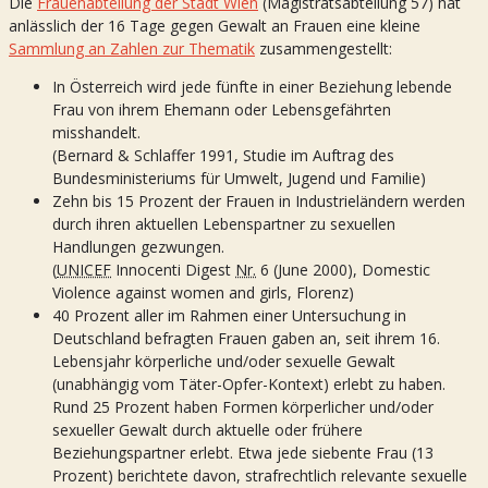
Die
Frauenabteilung der Stadt Wien
(Magistratsabteilung 57) hat
anlässlich der 16 Tage gegen Gewalt an Frauen eine kleine
Sammlung an Zahlen zur Thematik
zusammengestellt:
In Österreich wird jede fünfte in einer Beziehung lebende
Frau von ihrem Ehemann oder Lebensgefährten
misshandelt.
(Bernard & Schlaffer 1991, Studie im Auftrag des
Bundesministeriums für Umwelt, Jugend und Familie)
Zehn bis 15 Prozent der Frauen in Industrieländern werden
durch ihren aktuellen Lebenspartner zu sexuellen
Handlungen gezwungen.
(
UNICEF
Innocenti Digest
Nr.
6 (June 2000), Domestic
Violence against women and girls, Florenz)
40 Prozent aller im Rahmen einer Untersuchung in
Deutschland befragten Frauen gaben an, seit ihrem 16.
Lebensjahr körperliche und/oder sexuelle Gewalt
(unabhängig vom Täter-Opfer-Kontext) erlebt zu haben.
Rund 25 Prozent haben Formen körperlicher und/oder
sexueller Gewalt durch aktuelle oder frühere
Beziehungspartner erlebt. Etwa jede siebente Frau (13
Prozent) berichtete davon, strafrechtlich relevante sexuelle